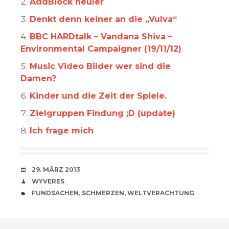
AddBlock heuler
Denkt denn keiner an die „Vulva“
BBC HARDtalk – Vandana Shiva –
Environmental Campaigner (19/11/12)
Music Video Bilder wer sind die
Damen?
Kinder und die Zeit der Spiele.
Zielgruppen Findung ;D (update)
Ich frage mich
VERABREDUNG
29. MÄRZ 2013
VERFASSER
WYVERES
CATEGORIES
FUNDSACHEN
,
SCHMERZEN
,
WELTVERACHTUNG