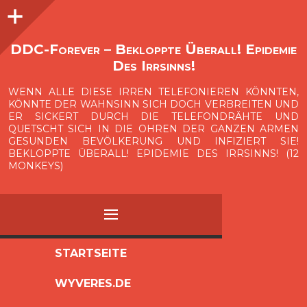
Seitenleiste
O
p
e
n
i
d
e
b
a
s
r
DDC-Forever – Bekloppte Überall! Epidemie
Des Irrsinns!
WENN ALLE DIESE IRREN TELEFONIEREN KÖNNTEN,
KÖNNTE DER WAHNSINN SICH DOCH VERBREITEN UND
ER SICKERT DURCH DIE TELEFONDRÄHTE UND
QUETSCHT SICH IN DIE OHREN DER GANZEN ARMEN
GESUNDEN BEVÖLKERUNG UND INFIZIERT SIE!
BEKLOPPTE ÜBERALL! EPIDEMIE DES IRRSINNS! (12
MONKEYS)
MENÜ
ZUM
STARTSEITE
INHALT
WYVERES.DE
SPRINGEN