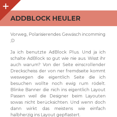
O
p
e
n
i
d
e
b
a
s
r
ADDBLOCK HEULER
Vorweg, Polarisierendes Gewäsch incomming
;D
Ja ich benutzte AdBlock Plus. Und ja ich
schalte AdBlock so gut wie nie aus. Wisst ihr
auch warum? Von der Seite einscrollender
Dreckscheiss der von ner fremdseite kommt
weswegen die eigentlich Seite die ich
besuchen wollte noch ewig rum rödelt.
Blinke Banner die nich ins eigentlich Layout
Passen weil die Designer beim Layouten
sowas nicht berücksichten. Und wenn doch
dann wirkt das meistens wie einfach
halbherzig ins Layout gepflastert.