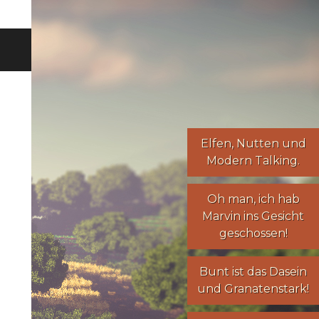
Elfen
,
Nutten
und
Modern Talking
.
Oh man, ich hab
Marvin ins Gesicht
geschossen!
Bunt ist das Dasein
und Granatenstark!