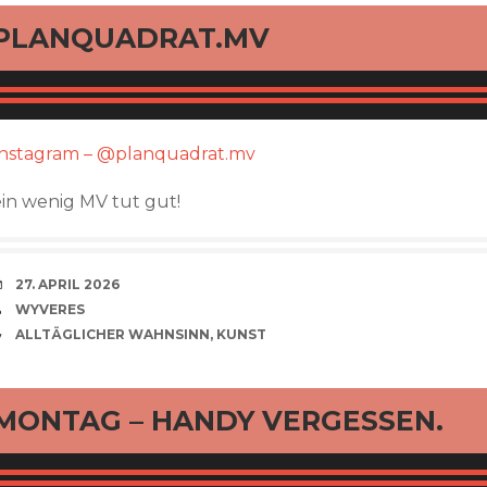
rd
PLANQUADRAT.MV
Instagram – @planquadrat.mv
ein wenig MV tut gut!
VERABREDUNG
27. APRIL 2026
VERFASSER
WYVERES
CATEGORIES
ALLTÄGLICHER WAHNSINN
,
KUNST
rd
MONTAG – HANDY VERGESSEN.