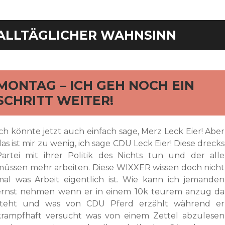
ALLTÄGLICHER WAHNSINN
rd
MONTAG – ICH GEH NOCH EIN
SCHRITT WEITER!
Ich könnte jetzt auch einfach sage, Merz Leck Eier! Aber
as ist mir zu wenig, ich sage CDU Leck Eier! Diese drecks
Partei mit ihrer Politik des Nichts tun und der alle
müssen mehr arbeiten. Diese WIXXER wissen doch nicht
mal was Arbeit eigentlich ist. Wie kann ich jemanden
ernst nehmen wenn er in einem 10k teurem anzug da
steht und was von CDU Pferd erzählt während er
krampfhaft versucht was von einem Zettel abzulesen