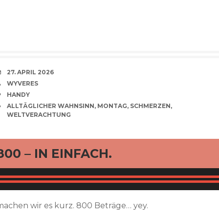
VERABREDUNG
27. APRIL 2026
VERFASSER
WYVERES
SCHLAGWÖRTER
HANDY
CATEGORIES
ALLTÄGLICHER WAHNSINN
,
MONTAG
,
SCHMERZEN
,
WELTVERACHTUNG
rd
800 – IN EINFACH.
machen wir es kurz. 800 Beträge… yey.