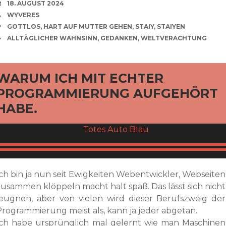
VERABREDUNG
18. AUGUST 2024
VERFASSER
WYVERES
SCHLAGWÖRTER
GOTTLOS
,
HART AUF MUTTER GEHEN
,
STAIY
,
STAIYEN
CATEGORIES
ALLTÄGLICHER WAHNSINN
,
GEDANKEN
,
WELTVERACHTUNG
rd
WARUM ICH MIT ECHTER
PROGRAMMIERUNG AUFGEHÖRT
HABE.
Ich bin ja nun seit Ewigkeiten Webentwickler, Webseiten
zusammen klöppeln macht halt spaß. Das lässt sich nicht
leugnen, aber von vielen wird dieser Berufszweig der
Programmierung meist als, kann ja jeder abgetan.
Ich habe ursprünglich mal gelernt wie man Maschinen