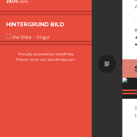
ZEUG
(64)
HINTERGRUND BILD
the Shire. - Imgur
Proudly powered by WordPress
Theme: Writr von
WordPress.com
.
Standa