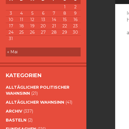
1
2
3
4
5
6
7
8
9
10
11
12
13
14
15
16
17
18
19
20
21
22
23
24
25
26
27
28
29
30
a
31
« Mai
KATEGORIEN
ALLTÄGLICHER POLITISCHER
WAHNSINN
(21)
ALLTÄGLICHER WAHNSINN
(41)
ARCHIV
(337)
BASTELN
(2)