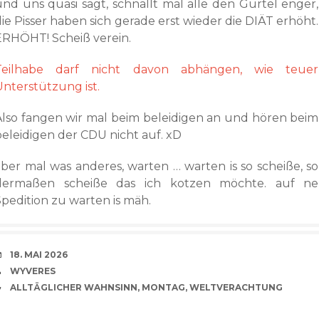
und uns quasi sagt, schnallt mal alle den Gürtel enger,
ie Pisser haben sich gerade erst wieder die DIÄT erhöht.
ERHÖHT! Scheiß verein.
Teilhabe darf nicht davon abhängen, wie teuer
Unterstützung ist.
Also fangen wir mal beim beleidigen an und hören beim
beleidigen der CDU nicht auf. xD
aber mal was anderes, warten … warten is so scheiße, so
dermaßen scheiße das ich kotzen möchte. auf ne
Spedition zu warten is mäh.
VERABREDUNG
18. MAI 2026
VERFASSER
WYVERES
CATEGORIES
ALLTÄGLICHER WAHNSINN
,
MONTAG
,
WELTVERACHTUNG