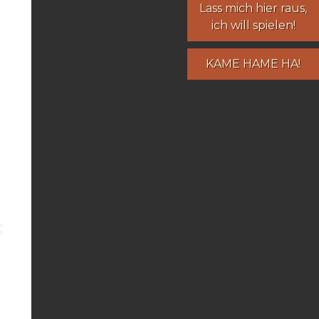
Lass mich hier raus,
ich will spielen!
KAME HAME HA!