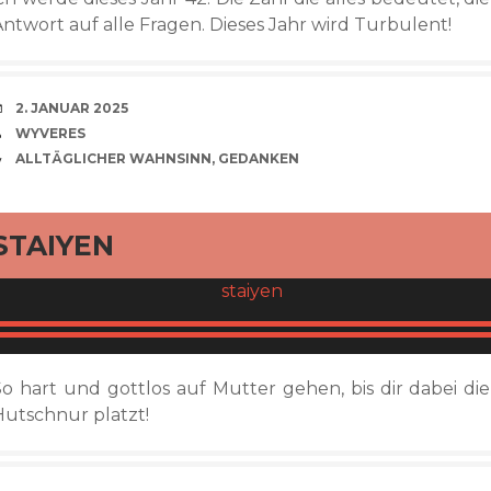
Antwort auf alle Fragen. Dieses Jahr wird Turbulent!
VERABREDUNG
2. JANUAR 2025
VERFASSER
WYVERES
CATEGORIES
ALLTÄGLICHER WAHNSINN
,
GEDANKEN
rd
STAIYEN
So hart und gottlos auf Mutter gehen, bis dir dabei die
Hutschnur platzt!