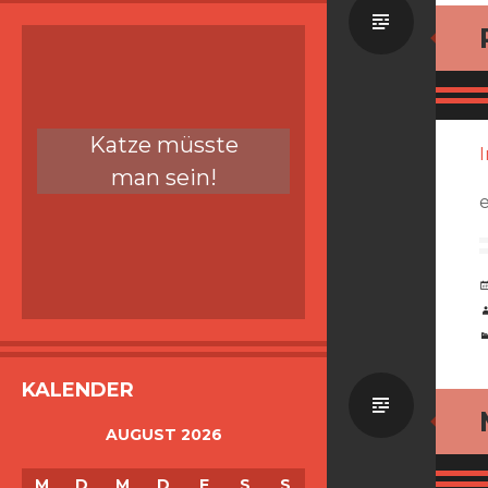
Standa
Katze müsste
man sein!
KALENDER
Standa
AUGUST 2026
M
D
M
D
F
S
S