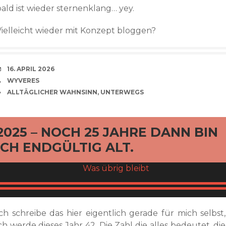
bald ist wieder sternenklang… yey.
Vielleicht wieder mit Konzept bloggen?
VERABREDUNG
16. APRIL 2026
VERFASSER
WYVERES
CATEGORIES
ALLTÄGLICHER WAHNSINN
,
UNTERWEGS
rd
2025 – NOCH 25 JAHRE DANN BIN
ICH ENDGÜLTIG ALT.
Ich schreibe das hier eigentlich gerade für mich selbst,
ch werde dieses Jahr 42. Die Zahl die alles bedeutet, die