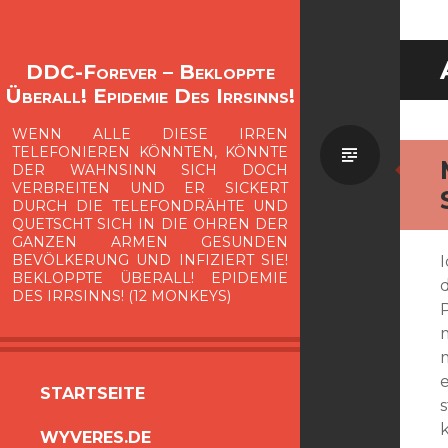
DDC-Forever – Bekloppte
Überall! Epidemie Des Irrsinns!
WENN ALLE DIESE IRREN
Standa
TELEFONIEREN KÖNNTEN, KÖNNTE
DER WAHNSINN SICH DOCH
VERBREITEN UND ER SICKERT
DURCH DIE TELEFONDRÄHTE UND
QUETSCHT SICH IN DIE OHREN DER
GANZEN ARMEN GESUNDEN
BEVÖLKERUNG UND INFIZIERT SIE!
BEKLOPPTE ÜBERALL! EPIDEMIE
d
DES IRRSINNS! (12 MONKEYS)
ZUM
STARTSEITE
INHALT
WYVERES.DE
SPRINGEN