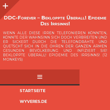
Seitenleiste
O
p
e
n
i
d
e
b
a
s
r
DDC-Forever – Bekloppte Überall! Epidemie
Des Irrsinns!
WENN ALLE DIESE IRREN TELEFONIEREN KÖNNTEN,
KÖNNTE DER WAHNSINN SICH DOCH VERBREITEN UND
ER SICKERT DURCH DIE TELEFONDRÄHTE UND
QUETSCHT SICH IN DIE OHREN DER GANZEN ARMEN
GESUNDEN BEVÖLKERUNG UND INFIZIERT SIE!
BEKLOPPTE ÜBERALL! EPIDEMIE DES IRRSINNS! (12
MONKEYS)
MENÜ
ZUM
STARTSEITE
INHALT
WYVERES.DE
SPRINGEN