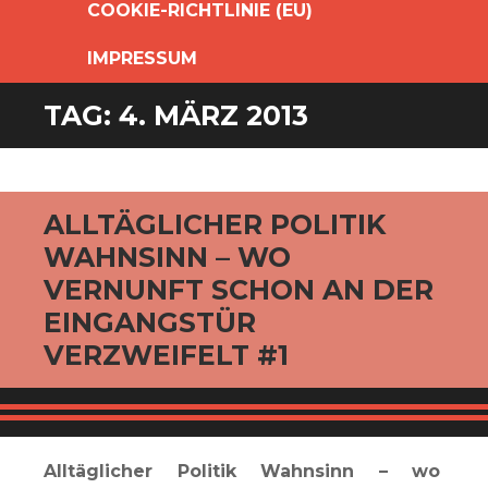
COOKIE-RICHTLINIE (EU)
IMPRESSUM
TAG:
4. MÄRZ 2013
ALLTÄGLICHER POLITIK
WAHNSINN – WO
VERNUNFT SCHON AN DER
EINGANGSTÜR
VERZWEIFELT #1
Alltäglicher Politik Wahnsinn – wo