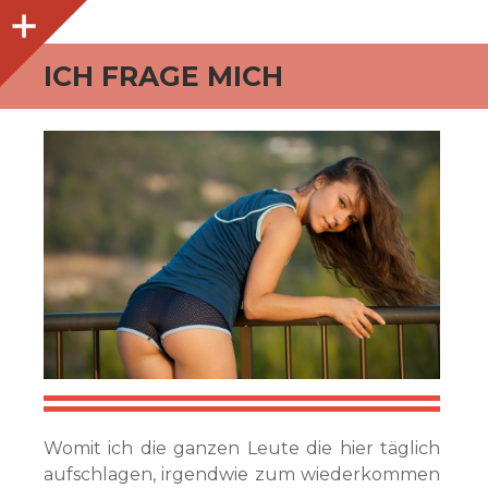
O
p
e
n
i
d
e
b
a
s
r
ICH FRAGE MICH
Womit ich die ganzen Leute die hier täglich
aufschlagen, irgendwie zum wiederkommen