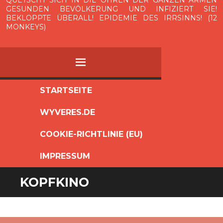
QUETSCHT SICH IN DIE OHREN DER GANZEN ARMEN
GESUNDEN BEVÖLKERUNG UND INFIZIERT SIE!
BEKLOPPTE ÜBERALL! EPIDEMIE DES IRRSINNS! (12
MONKEYS)
MENÜ
ZUM
STARTSEITE
INHALT
WYVERES.DE
SPRINGEN
COOKIE-RICHTLINIE (EU)
IMPRESSUM
KOPFKINO