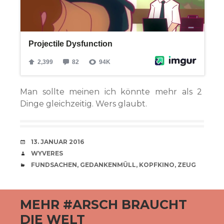
Man sollte meinen ich könnte mehr als 2
Dinge gleichzeitig. Wers glaubt.
VERABREDUNG
13. JANUAR 2016
VERFASSER
WYVERES
CATEGORIES
FUNDSACHEN
,
GEDANKENMÜLL
,
KOPFKINO
,
ZEUG
MEHR #ARSCH BRAUCHT
DIE WELT