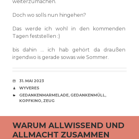
weiterzumachen.
Doch wo solls nun hingehen?
Das werde ich wohl in den kommenden
Tagen feststellen :)
bis dahin … ich hab gehört da draußen
irgendwo is gerade sowas wie Sommer.
VERABREDUNG
31. MAI 2023
VERFASSER
WYVERES
CATEGORIES
GEDANKENMARMELADE
,
GEDANKENMÜLL
,
KOPFKINO
,
ZEUG
WARUM ALLWISSEND UND
ALLMACHT ZUSAMMEN