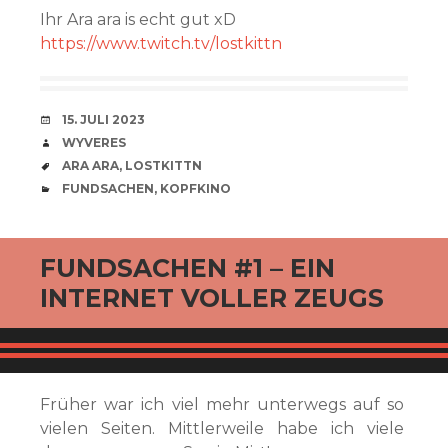
Ihr Ara ara is echt gut xD
https://www.twitch.tv/lostkittn
VERABREDUNG
15. JULI 2023
VERFASSER
WYVERES
SCHLAGWÖRTER
ARA ARA
,
LOSTKITTN
CATEGORIES
FUNDSACHEN
,
KOPFKINO
FUNDSACHEN #1 – EIN
INTERNET VOLLER ZEUGS
Früher war ich viel mehr unterwegs auf so
vielen Seiten. Mittlerweile habe ich viele