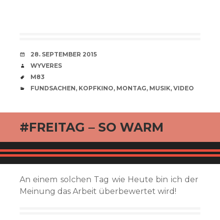
VERABREDUNG
28. SEPTEMBER 2015
VERFASSER
WYVERES
SCHLAGWÖRTER
M83
CATEGORIES
FUNDSACHEN
,
KOPFKINO
,
MONTAG
,
MUSIK
,
VIDEO
#FREITAG – SO WARM
An einem solchen Tag wie Heute bin ich der
Meinung das Arbeit überbewertet wird!