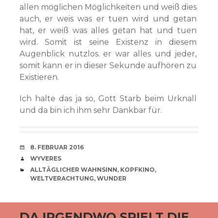
allen möglichen Möglichkeiten und weiß dies
auch, er weis was er tuen wird und getan
hat, er weiß was alles getan hat und tuen
wird. Somit ist seine Existenz in diesem
Augenblick nutzlos. er war alles und jeder,
somit kann er in dieser Sekunde aufhören zu
Existieren.
Ich halte das ja so, Gott Starb beim Urknall
und da bin ich ihm sehr Dankbar für.
VERABREDUNG
8. FEBRUAR 2016
VERFASSER
WYVERES
CATEGORIES
ALLTÄGLICHER WAHNSINN
,
KOPFKINO
,
WELTVERACHTUNG
,
WUNDER
DA IRGENDWO SPIELT DIE