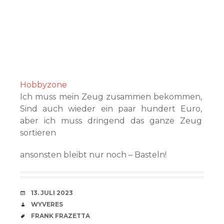
Hobbyzone
Ich muss mein Zeug zusammen bekommen,
Sind auch wieder ein paar hundert Euro,
aber ich muss dringend das ganze Zeug
sortieren
ansonsten bleibt nur noch – Basteln!
VERABREDUNG
13. JULI 2023
VERFASSER
WYVERES
SCHLAGWÖRTER
FRANK FRAZETTA