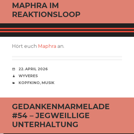
MAPHRA IM
REAKTIONSLOOP
Hört euch
Maphra
an.
VERABREDUNG
22. APRIL 2026
VERFASSER
WYVERES
CATEGORIES
KOPFKINO
,
MUSIK
GEDANKENMARMELADE
#54 – JEGWEILLIGE
UNTERHALTUNG