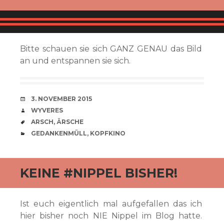
Bitte schauen sie sich GANZ GENAU das Bild
an und entspannen sie sich.
VERABREDUNG
3. NOVEMBER 2015
VERFASSER
WYVERES
SCHLAGWÖRTER
ARSCH
,
ÄRSCHE
CATEGORIES
GEDANKENMÜLL
,
KOPFKINO
KEINE #NIPPEL BISHER!
Ist euch eigentlich mal aufgefallen das ich
hier bisher noch NIE Nippel im Blog hatte.