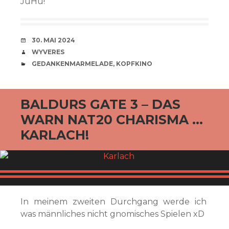
JuHu!
VERABREDUNG
30. MAI 2024
VERFASSER
WYVERES
CATEGORIES
GEDANKENMARMELADE
,
KOPFKINO
BALDURS GATE 3 – DAS
WARN NAT20 CHARISMA …
KARLACH!
In meinem zweiten Durchgang werde ich
was männliches nicht gnomisches Spielen xD