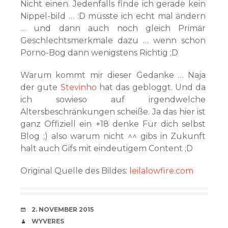
Nicht einen. Jedenfalls finde ich gerade kein
Nippel-bild … :D müsste ich echt mal ändern
… und dann auch noch gleich Primär
Geschlechtsmerkmale dazu … wenn schon
Porno-Bog dann wenigstens Richtig ;D
Warum kommt mir dieser Gedanke … Naja
der gute
Stevinho
hat das gebloggt. Und da
ich sowieso auf irgendwelche
Altersbeschränkungen scheiße. Ja das hier ist
ganz Offiziell ein +18 denke Für dich selbst
Blog ;) also warum nicht ^^ gibs in Zukunft
halt auch Gifs mit eindeutigem Content ;D
Original Quelle des Bildes:
leilalowfire.com
VERABREDUNG
2. NOVEMBER 2015
VERFASSER
WYVERES