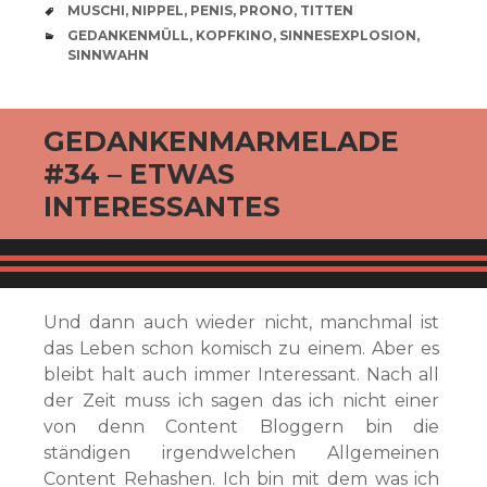
SCHLAGWÖRTER
MUSCHI
,
NIPPEL
,
PENIS
,
PRONO
,
TITTEN
CATEGORIES
GEDANKENMÜLL
,
KOPFKINO
,
SINNESEXPLOSION
,
SINNWAHN
GEDANKENMARMELADE
#34 – ETWAS
INTERESSANTES
Und dann auch wieder nicht, manchmal ist
das Leben schon komisch zu einem. Aber es
bleibt halt auch immer Interessant. Nach all
der Zeit muss ich sagen das ich nicht einer
von denn Content Bloggern bin die
ständigen irgendwelchen Allgemeinen
Content Rehashen. Ich bin mit dem was ich