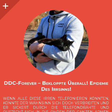
Seitenleiste
O
p
e
n
i
d
e
b
a
s
r
DDC-Forever – Bekloppte Überall! Epidemie
Des Irrsinns!
WENN ALLE DIESE IRREN TELEFONIEREN KÖNNTEN,
KÖNNTE DER WAHNSINN SICH DOCH VERBREITEN UND
ER SICKERT DURCH DIE TELEFONDRÄHTE UND