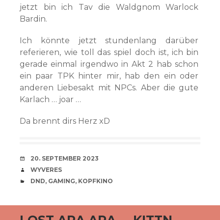
jetzt bin ich Tav die Waldgnom Warlock
Bardin.
Ich könnte jetzt stundenlang darüber
referieren, wie toll das spiel doch ist, ich bin
gerade einmal irgendwo in Akt 2 hab schon
ein paar TPK hinter mir, hab den ein oder
anderen Liebesakt mit NPCs. Aber die gute
Karlach … joar …
Da brennt dirs Herz xD
VERABREDUNG
20. SEPTEMBER 2023
VERFASSER
WYVERES
CATEGORIES
DND
,
GAMING
,
KOPFKINO