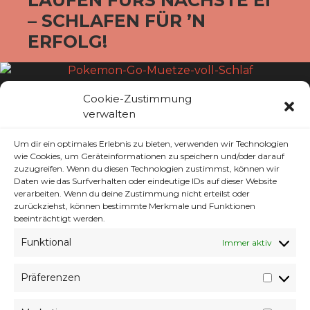
– SCHLAFEN FÜR ’N
ERFOLG!
Cookie-Zustimmung
verwalten
Man kann schon sehr viel Zeit in Pokemon
Um dir ein optimales Erlebnis zu bieten, verwenden wir Technologien
investieren, ob man nun die Switch Spiele
wie Cookies, um Geräteinformationen zu speichern und/oder darauf
oder älteren Titel spielt, die ganzen Klone
zuzugreifen. Wenn du diesen Technologien zustimmst, können wir
und Hacks. Oder man Spielt es aufm Handy.
Daten wie das Surfverhalten oder eindeutige IDs auf dieser Website
verarbeiten. Wenn du deine Zustimmung nicht erteilst oder
Pokemon Go begleitet mich nun schon seit
zurückziehst, können bestimmte Merkmale und Funktionen
Jahren. Hin und wieder waren da Monate
beeinträchtigt werden.
dabei da habe ich das Spiel nicht einmal
Funktional
Immer aktiv
angefasst.
Präferenzen
Doch derzeit nimmt es ein guten Teil meiner
Präfer
Freizeit ein. Obs in der Woche Abends laufen