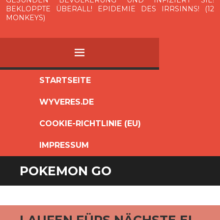
BEKLOPPTE ÜBERALL! EPIDEMIE DES IRRSINNS! (12
MONKEYS)
MENÜ
ZUM
STARTSEITE
INHALT
WYVERES.DE
SPRINGEN
COOKIE-RICHTLINIE (EU)
IMPRESSUM
POKEMON GO
LAUFEN FÜRS NÄCHSTE EI