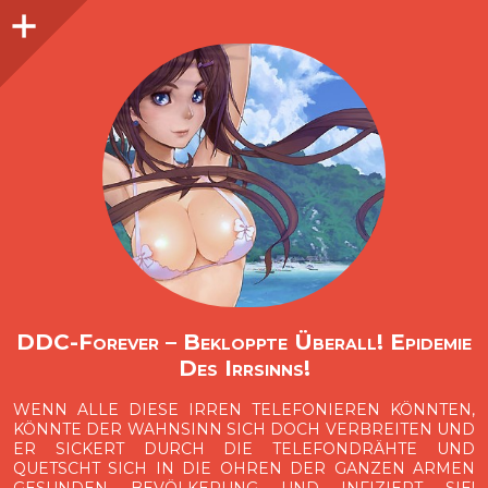
Seitenleiste
O
p
e
n
i
d
e
b
a
s
r
DDC-Forever – Bekloppte Überall! Epidemie
Des Irrsinns!
WENN ALLE DIESE IRREN TELEFONIEREN KÖNNTEN,
KÖNNTE DER WAHNSINN SICH DOCH VERBREITEN UND
ER SICKERT DURCH DIE TELEFONDRÄHTE UND
QUETSCHT SICH IN DIE OHREN DER GANZEN ARMEN
GESUNDEN BEVÖLKERUNG UND INFIZIERT SIE!