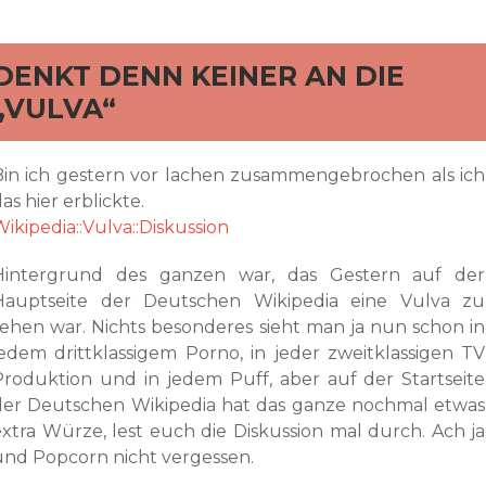
rd
DENKT DENN KEINER AN DIE
„VULVA“
Bin ich gestern vor lachen zusammengebrochen als ich
as hier erblickte.
ikipedia::Vulva::Diskussion
Hintergrund des ganzen war, das Gestern auf der
Hauptseite der Deutschen Wikipedia eine Vulva zu
sehen war. Nichts besonderes sieht man ja nun schon in
jedem drittklassigem Porno, in jeder zweitklassigen TV
Produktion und in jedem Puff, aber auf der Startseite
der Deutschen Wikipedia hat das ganze nochmal etwas
extra Würze, lest euch die Diskussion mal durch. Ach ja
und Popcorn nicht vergessen.