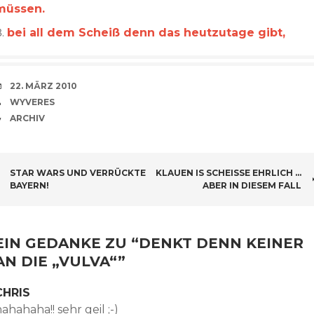
müssen.
bei all dem Scheiß denn das heutzutage gibt,
VERABREDUNG
22. MÄRZ 2010
VERFASSER
WYVERES
CATEGORIES
ARCHIV
BEITRAGSNAVIGATION
STAR WARS UND VERRÜCKTE
KLAUEN IS SCHEISSE EHRLICH …
BAYERN!
ABER IN DIESEM FALL
EIN GEDANKE ZU “
DENKT DENN KEINER
AN DIE „VULVA“
”
CHRIS
ahahaha!! sehr geil ;-)