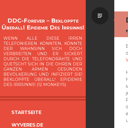
Standa
DDC-Forever – Bekloppte
Überall! Epidemie Des Irrsinns!
WENN ALLE DIESE IRREN
TELEFONIEREN KÖNNTEN, KÖNNTE
DER WAHNSINN SICH DOCH
d
VERBREITEN UND ER SICKERT
DURCH DIE TELEFONDRÄHTE UND
W
QUETSCHT SICH IN DIE OHREN DER
GANZEN ARMEN GESUNDEN
BEVÖLKERUNG UND INFIZIERT SIE!
BEKLOPPTE ÜBERALL! EPIDEMIE
DES IRRSINNS! (12 MONKEYS)
ZUM
STARTSEITE
INHALT
WYVERES.DE
SPRINGEN