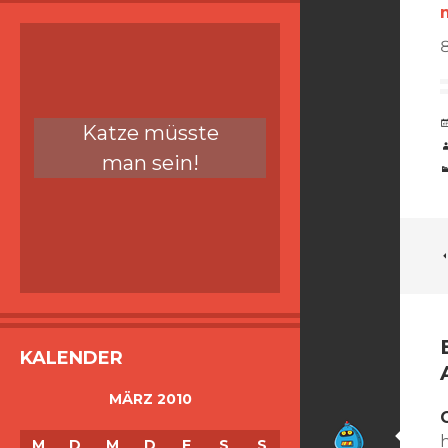
Katze müsste
man sein!
KALENDER
MÄRZ 2010
h
M
D
M
D
F
S
S