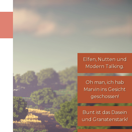
Elfen
,
Nutten
und
Modern Talking
.
Oh man, ich hab
Marvin ins Gesicht
geschossen!
Bunt ist das Dasein
und Granatenstark!