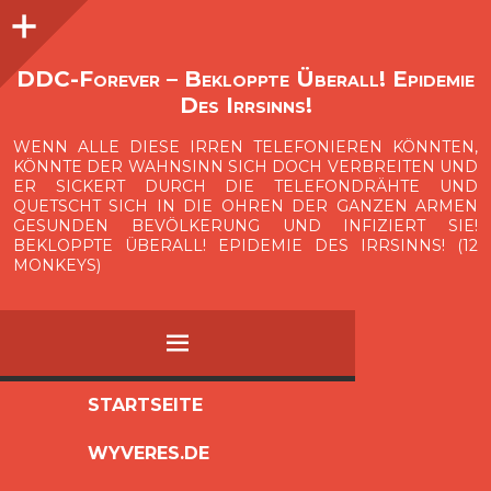
Seitenleiste
O
p
e
n
i
d
e
b
a
s
r
DDC-Forever – Bekloppte Überall! Epidemie
Des Irrsinns!
WENN ALLE DIESE IRREN TELEFONIEREN KÖNNTEN,
KÖNNTE DER WAHNSINN SICH DOCH VERBREITEN UND
ER SICKERT DURCH DIE TELEFONDRÄHTE UND
QUETSCHT SICH IN DIE OHREN DER GANZEN ARMEN
GESUNDEN BEVÖLKERUNG UND INFIZIERT SIE!
BEKLOPPTE ÜBERALL! EPIDEMIE DES IRRSINNS! (12
MONKEYS)
MENÜ
ZUM
STARTSEITE
INHALT
WYVERES.DE
SPRINGEN