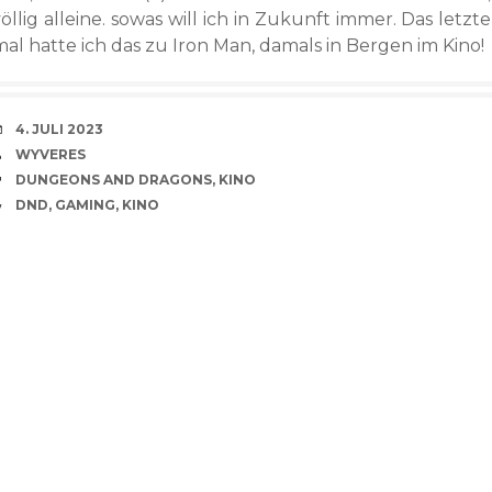
öllig alleine. sowas will ich in Zukunft immer. Das letzte
mal hatte ich das zu Iron Man, damals in Bergen im Kino!
VERABREDUNG
4. JULI 2023
VERFASSER
WYVERES
SCHLAGWÖRTER
DUNGEONS AND DRAGONS
,
KINO
CATEGORIES
DND
,
GAMING
,
KINO