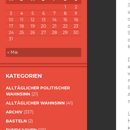
1
2
3
4
5
6
7
8
9
10
11
12
13
14
15
16
d
17
18
19
20
21
22
23
24
25
26
27
28
29
30
31
« Mai
KATEGORIEN
S
ALLTÄGLICHER POLITISCHER
WAHNSINN
(21)
m
ALLTÄGLICHER WAHNSINN
(41)
ARCHIV
(337)
BASTELN
(2)