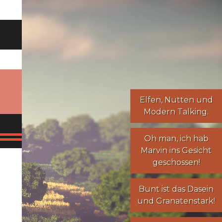
Elfen
,
Nutten
und
Modern Talking
.
Oh man, ich hab
Marvin ins Gesicht
geschossen!
Bunt ist das Dasein
und Granatenstark!