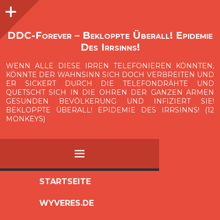
Seitenleiste
O
p
e
n
i
d
e
b
a
s
r
DDC-Forever – Bekloppte Überall! Epidemie
Des Irrsinns!
WENN ALLE DIESE IRREN TELEFONIEREN KÖNNTEN,
KÖNNTE DER WAHNSINN SICH DOCH VERBREITEN UND
ER SICKERT DURCH DIE TELEFONDRÄHTE UND
QUETSCHT SICH IN DIE OHREN DER GANZEN ARMEN
GESUNDEN BEVÖLKERUNG UND INFIZIERT SIE!
BEKLOPPTE ÜBERALL! EPIDEMIE DES IRRSINNS! (12
MONKEYS)
MENÜ
ZUM
STARTSEITE
INHALT
WYVERES.DE
SPRINGEN