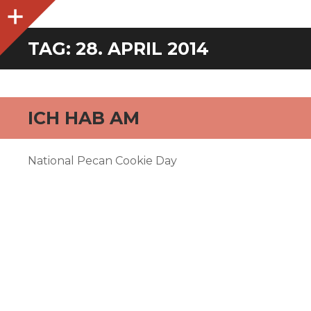
O
p
e
n
i
d
e
b
a
s
r
TAG:
28. APRIL 2014
ICH HAB AM
National Pecan Cookie Day