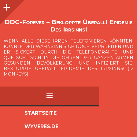
Seitenleiste
O
p
e
n
i
d
e
b
a
s
r
DDC-Forever – Bekloppte Überall! Epidemie
Des Irrsinns!
WENN ALLE DIESE IRREN TELEFONIEREN KÖNNTEN,
KÖNNTE DER WAHNSINN SICH DOCH VERBREITEN UND
ER SICKERT DURCH DIE TELEFONDRÄHTE UND
QUETSCHT SICH IN DIE OHREN DER GANZEN ARMEN
GESUNDEN BEVÖLKERUNG UND INFIZIERT SIE!
BEKLOPPTE ÜBERALL! EPIDEMIE DES IRRSINNS! (12
MONKEYS)
MENÜ
ZUM
STARTSEITE
INHALT
WYVERES.DE
SPRINGEN