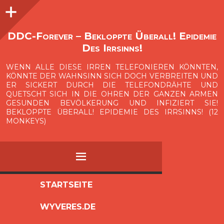
Seitenleiste
O
p
e
n
i
d
e
b
a
s
r
DDC-Forever – Bekloppte Überall! Epidemie
Des Irrsinns!
WENN ALLE DIESE IRREN TELEFONIEREN KÖNNTEN,
KÖNNTE DER WAHNSINN SICH DOCH VERBREITEN UND
ER SICKERT DURCH DIE TELEFONDRÄHTE UND
QUETSCHT SICH IN DIE OHREN DER GANZEN ARMEN
GESUNDEN BEVÖLKERUNG UND INFIZIERT SIE!
BEKLOPPTE ÜBERALL! EPIDEMIE DES IRRSINNS! (12
MONKEYS)
MENÜ
ZUM
STARTSEITE
INHALT
WYVERES.DE
SPRINGEN