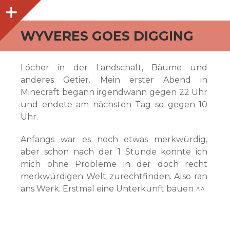
O
p
e
n
i
d
e
b
a
s
r
WYVERES GOES DIGGING
Löcher in der Landschaft, Bäume und
anderes Getier. Mein erster Abend in
Minecraft begann irgendwann gegen 22 Uhr
und endete am nächsten Tag so gegen 10
Uhr.
Anfangs war es noch etwas merkwürdig,
aber schon nach der 1 Stunde konnte ich
mich ohne Probleme in der doch recht
merkwürdigen Welt zurechtfinden. Also ran
ans Werk. Erstmal eine Unterkunft bauen ^^