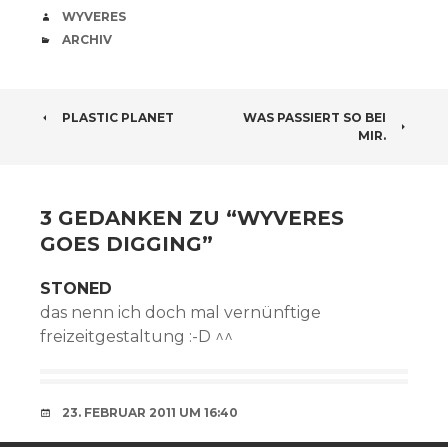
VERFASSER
WYVERES
CATEGORIES
ARCHIV
BEITRAGSNAVIGATION
PLASTIC PLANET
WAS PASSIERT SO BEI
MIR.
3 GEDANKEN ZU “
WYVERES
GOES DIGGING
”
STONED
das nenn ich doch mal vernünftige
freizeitgestaltung :-D ^^
23. FEBRUAR 2011 UM 16:40