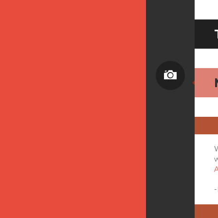
Bild
w
-