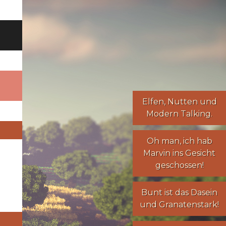
Elfen
,
Nutten
und
Modern Talking
.
Oh man, ich hab
Marvin ins Gesicht
geschossen!
Bunt ist das Dasein
und Granatenstark!