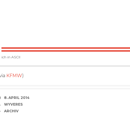
ich in ASCII
via
KFMW
)
VERABREDUNG
8. APRIL 2014
VERFASSER
WYVERES
CATEGORIES
ARCHIV