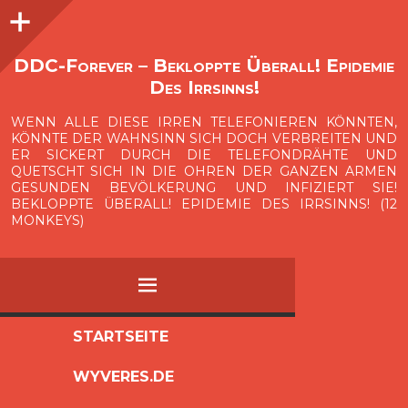
Seitenleiste
O
p
e
n
i
d
e
b
a
s
r
DDC-Forever – Bekloppte Überall! Epidemie
Des Irrsinns!
WENN ALLE DIESE IRREN TELEFONIEREN KÖNNTEN,
KÖNNTE DER WAHNSINN SICH DOCH VERBREITEN UND
ER SICKERT DURCH DIE TELEFONDRÄHTE UND
QUETSCHT SICH IN DIE OHREN DER GANZEN ARMEN
GESUNDEN BEVÖLKERUNG UND INFIZIERT SIE!
BEKLOPPTE ÜBERALL! EPIDEMIE DES IRRSINNS! (12
MONKEYS)
MENÜ
ZUM
STARTSEITE
INHALT
WYVERES.DE
SPRINGEN