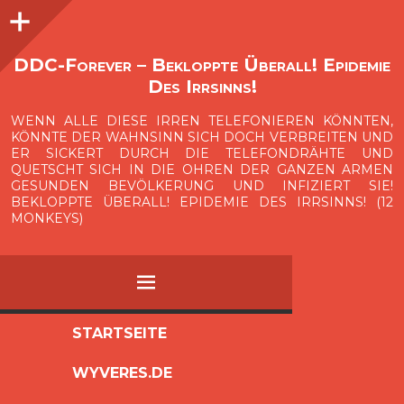
Seitenleiste
O
p
e
n
i
d
e
b
a
s
r
DDC-Forever – Bekloppte Überall! Epidemie
Des Irrsinns!
WENN ALLE DIESE IRREN TELEFONIEREN KÖNNTEN,
KÖNNTE DER WAHNSINN SICH DOCH VERBREITEN UND
ER SICKERT DURCH DIE TELEFONDRÄHTE UND
QUETSCHT SICH IN DIE OHREN DER GANZEN ARMEN
GESUNDEN BEVÖLKERUNG UND INFIZIERT SIE!
BEKLOPPTE ÜBERALL! EPIDEMIE DES IRRSINNS! (12
MONKEYS)
MENÜ
ZUM
STARTSEITE
INHALT
WYVERES.DE
SPRINGEN