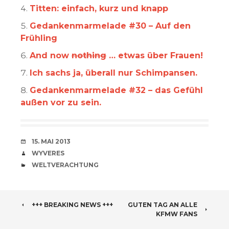
Titten: einfach, kurz und knapp
Gedankenmarmelade #30 – Auf den
Frühling
And now
nothing
… etwas über Frauen!
Ich sachs ja, überall nur Schimpansen.
Gedankenmarmelade #32 – das Gefühl
außen vor zu sein.
VERABREDUNG
15. MAI 2013
VERFASSER
WYVERES
CATEGORIES
WELTVERACHTUNG
BEITRAGSNAVIGATION
+++ BREAKING NEWS +++
GUTEN TAG AN ALLE
KFMW FANS