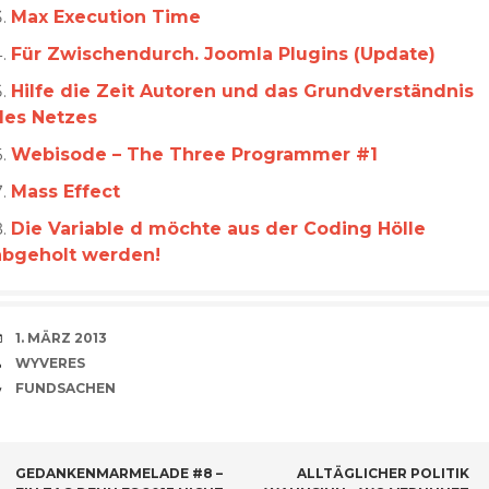
Max Execution Time
Für Zwischendurch. Joomla Plugins (Update)
Hilfe die Zeit Autoren und das Grundverständnis
des Netzes
Webisode – The Three Programmer #1
Mass Effect
Die Variable d möchte aus der Coding Hölle
abgeholt werden!
VERABREDUNG
1. MÄRZ 2013
VERFASSER
WYVERES
CATEGORIES
FUNDSACHEN
BEITRAGSNAVIGATION
GEDANKENMARMELADE #8 –
ALLTÄGLICHER POLITIK