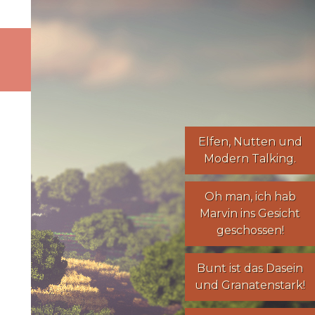
Elfen
,
Nutten
und
Modern Talking
.
Oh man, ich hab
Marvin ins Gesicht
geschossen!
Bunt ist das Dasein
und Granatenstark!