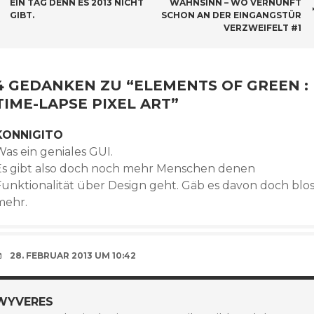
EIN TAG DENN ES 2013 NICHT
WAHNSINN – WO VERNUNFT
GIBT.
SCHON AN DER EINGANGSTÜR
VERZWEIFELT #1
4 GEDANKEN ZU “
ELEMENTS OF GREEN :
TIME-LAPSE PIXEL ART
”
KONNIGITO
Was ein geniales GUI.
Es gibt also doch noch mehr Menschen denen
Funktionalität über Design geht. Gäb es davon doch blo
mehr.
28. FEBRUAR 2013 UM 10:42
WYVERES