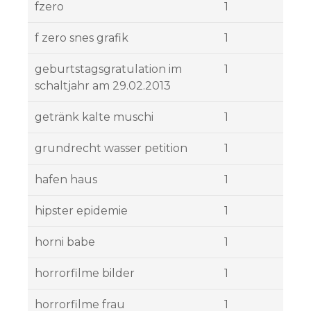
fzero
1
f zero snes grafik
1
geburtstagsgratulation im
1
schaltjahr am 29.02.2013
getränk kalte muschi
1
grundrecht wasser petition
1
hafen haus
1
hipster epidemie
1
horni babe
1
horrorfilme bilder
1
horrorfilme frau
1