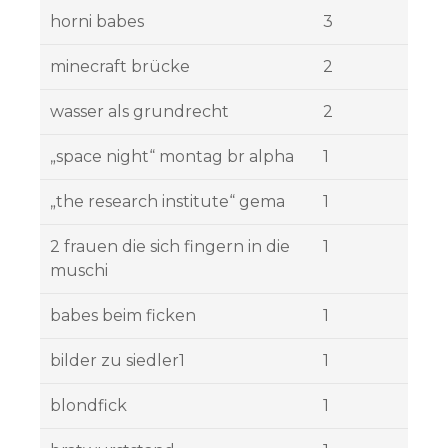
horni babes
3
minecraft brücke
2
wasser als grundrecht
2
„space night“ montag br alpha
1
„the research institute“ gema
1
2 frauen die sich fingern in die
1
muschi
babes beim ficken
1
bilder zu siedler1
1
blondfick
1