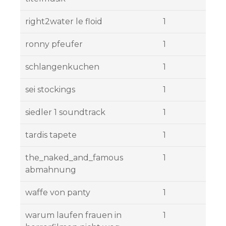
right2water le floid
1
ronny pfeufer
1
schlangenkuchen
1
sei stockings
1
siedler 1 soundtrack
1
tardis tapete
1
the_naked_and_famous
1
abmahnung
waffe von panty
1
warum laufen frauen in
1