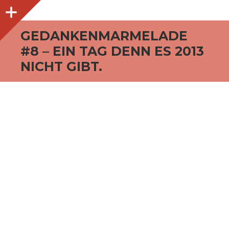
O
p
e
n
i
d
e
b
a
s
r
GEDANKENMARMELADE
#8 – EIN TAG DENN ES 2013
NICHT GIBT.