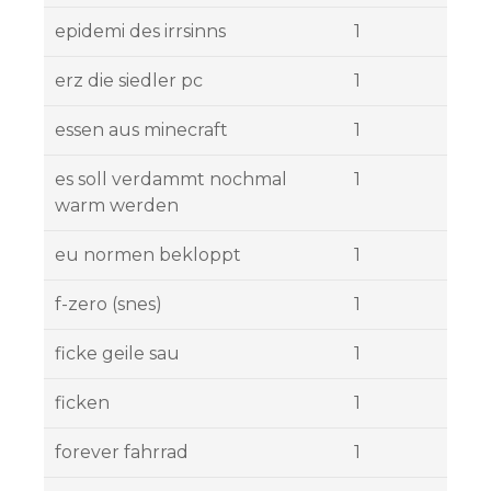
epidemi des irrsinns
1
erz die siedler pc
1
essen aus minecraft
1
es soll verdammt nochmal
1
warm werden
eu normen bekloppt
1
f-zero (snes)
1
ficke geile sau
1
ficken
1
forever fahrrad
1