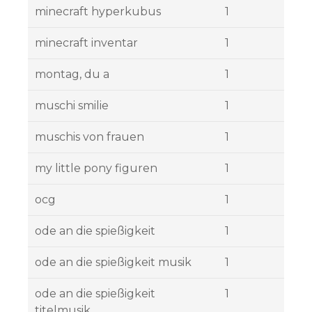
minecraft hyperkubus
1
minecraft inventar
1
montag, du a
1
muschi smilie
1
muschis von frauen
1
my little pony figuren
1
ocg
1
ode an die spießigkeit
1
ode an die spießigkeit musik
1
ode an die spießigkeit
1
titelmusik