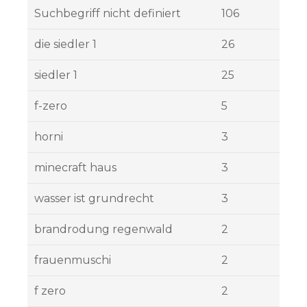
Suchbegriff nicht definiert
106
die siedler 1
26
siedler 1
25
f-zero
5
horni
3
minecraft haus
3
wasser ist grundrecht
3
brandrodung regenwald
2
frauenmuschi
2
f zero
2