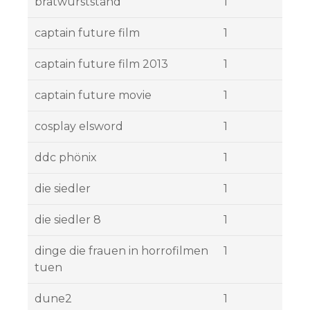
bratwurststand
1
captain future film
1
captain future film 2013
1
captain future movie
1
cosplay elsword
1
ddc phönix
1
die siedler
1
die siedler 8
1
dinge die frauen in horrofilmen
1
tuen
dune2
1