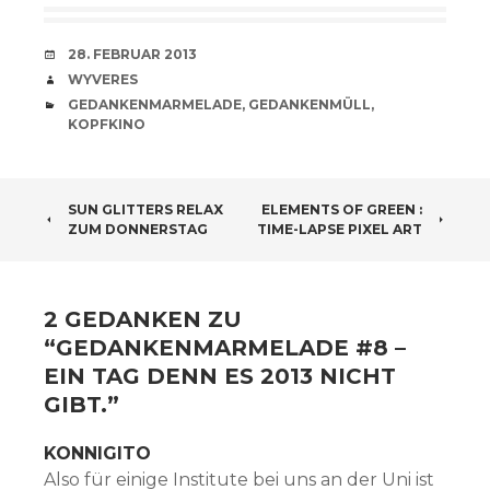
VERABREDUNG
28. FEBRUAR 2013
VERFASSER
WYVERES
CATEGORIES
GEDANKENMARMELADE
,
GEDANKENMÜLL
,
KOPFKINO
BEITRAGSNAVIGATION
SUN GLITTERS RELAX
ELEMENTS OF GREEN :
ZUM DONNERSTAG
TIME-LAPSE PIXEL ART
2 GEDANKEN ZU
“
GEDANKENMARMELADE #8 –
EIN TAG DENN ES 2013 NICHT
GIBT.
”
KONNIGITO
Also für einige Institute bei uns an der Uni ist