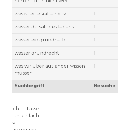
horrorfilmen nicht weg
was ist eine kalte muschi
1
wasser du saft des lebens
1
wasser ein grundrecht
1
wasser grundrecht
1
was wir über ausländer wissen
1
müssen
Suchbegriff
Besuche
Ich Lasse
das einfach
so
unkomme