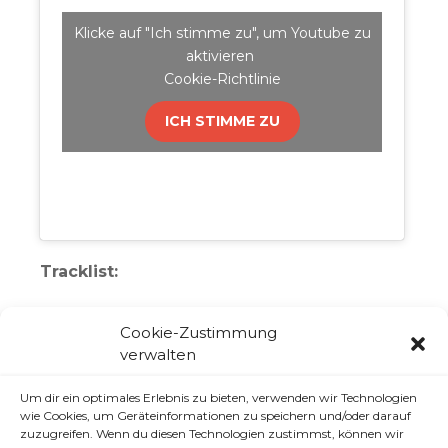
Klicke auf "Ich stimme zu", um Youtube zu
aktivieren
Cookie-Richtlinie
ICH STIMME ZU
Tracklist:
Sean&Bobo – Bitches (Original mix)
Cookie-Zustimmung
Romeo Quenn – Last Warrior
verwalten
Shoe Scene Symphony – 3D (Original Mix)
Amir & E-VO – I Miss You (Original Mix)
Um dir ein optimales Erlebnis zu bieten, verwenden wir Technologien
Schoney In My Zone ft Ben Harris
wie Cookies, um Geräteinformationen zu speichern und/oder darauf
Tobu & Itro – Sunburst
zuzugreifen. Wenn du diesen Technologien zustimmst, können wir