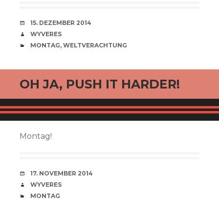
VERABREDUNG
15. DEZEMBER 2014
VERFASSER
WYVERES
CATEGORIES
MONTAG
,
WELTVERACHTUNG
OH JA, PUSH IT HARDER!
Montag!
VERABREDUNG
17. NOVEMBER 2014
VERFASSER
WYVERES
CATEGORIES
MONTAG