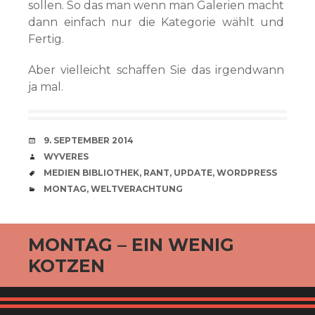
sollen. So das man wenn man Galerien macht
dann einfach nur die Kategorie wählt und
Fertig.
Aber vielleicht schaffen Sie das irgendwann
ja mal.
VERABREDUNG
9. SEPTEMBER 2014
VERFASSER
WYVERES
SCHLAGWÖRTER
MEDIEN BIBLIOTHEK
,
RANT
,
UPDATE
,
WORDPRESS
CATEGORIES
MONTAG
,
WELTVERACHTUNG
MONTAG – EIN WENIG
KOTZEN