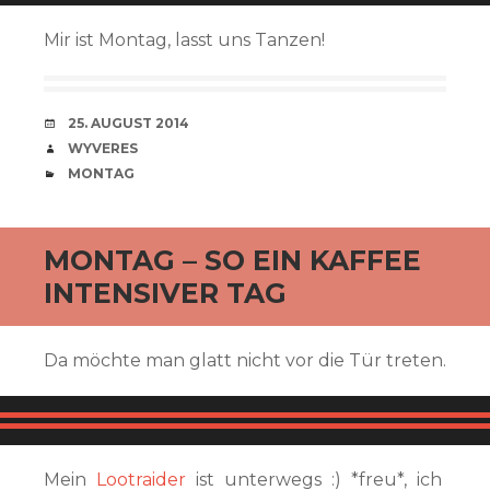
Mir ist Montag, lasst uns Tanzen!
VERABREDUNG
25. AUGUST 2014
VERFASSER
WYVERES
CATEGORIES
MONTAG
MONTAG – SO EIN KAFFEE
INTENSIVER TAG
Da möchte man glatt nicht vor die Tür treten.
Mein
Lootraider
ist unterwegs :) *freu*, ich