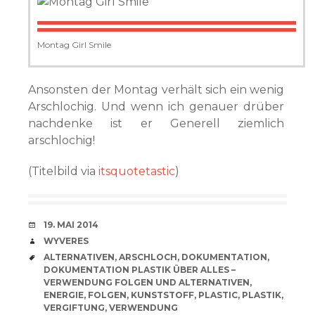
Montag Girl Smile
Ansonsten der Montag verhält sich ein wenig
Arschlochig. Und wenn ich genauer drüber
nachdenke ist er Generell ziemlich
arschlochig!
(Titelbild via
itsquotetastic
)
VERABREDUNG
19. MAI 2014
VERFASSER
WYVERES
SCHLAGWÖRTER
ALTERNATIVEN
,
ARSCHLOCH
,
DOKUMENTATION
,
DOKUMENTATION PLASTIK ÜBER ALLES –
VERWENDUNG FOLGEN UND ALTERNATIVEN
,
ENERGIE
,
FOLGEN
,
KUNSTSTOFF
,
PLASTIC
,
PLASTIK
,
VERGIFTUNG
,
VERWENDUNG