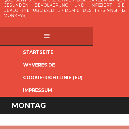
GESUNDEN BEVÖLKERUNG UND INFIZIERT SIE!
BEKLOPPTE ÜBERALL! EPIDEMIE DES IRRSINNS! (12
MONKEYS)
MENÜ
ZUM
STARTSEITE
INHALT
WYVERES.DE
SPRINGEN
COOKIE-RICHTLINIE (EU)
IMPRESSUM
MONTAG