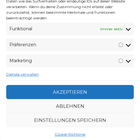
Daten wie das Surfverhalten oder eindeutige IDs auf dieser Website
Vigiland – UFO (Original Mix)
verarbeiten. Wenn du deine Zustimmung nicht erteilst oder
Ken Waters – You’ve Got Mail
zurückziehst, können bestimmte Merkmale und Funktionen
Di Ferro – Blammer (Original Mix)
beeinträchtigt werden.
Funktional
Immer aktiv
Man könnte jetzt noch mehr sagen. Aber das
heb ich mir für ein ernsten Post auf.
Präferenzen
Präfer
Marketing
VERABREDUNG
Market
5. MAI 2014
VERFASSER
WYVERES
Dienste verwalten
SCHLAGWÖRTER
APOLLO
,
CLUB
,
CLUBBING
,
DANCE
,
DANCEPARTY
,
HOT
,
HOUSE
,
IBIZA PARTY MIX BEST HOUSE MUSIC
2014
,
MIX
,
PROGRESSIVE
,
REMIX
AKZEPTIEREN
CATEGORIES
MONTAG
,
WELTVERACHTUNG
ABLEHNEN
EINSTELLUNGEN SPEICHERN
BEITRAGSNAVIGATION
NEWER POSTS
Cookie-Richtlinie