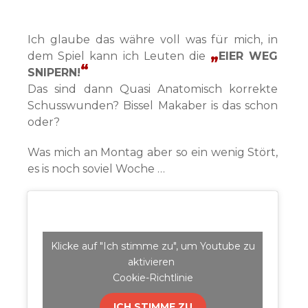
Ich glaube das währe voll was für mich, in
dem Spiel kann ich Leuten die
EIER WEG
SNIPERN!
Das sind dann Quasi Anatomisch korrekte
Schusswunden? Bissel Makaber is das schon
oder?
Was mich an Montag aber so ein wenig Stört,
es is noch soviel Woche …
Klicke auf "Ich stimme zu", um Youtube zu
aktivieren
Cookie-Richtlinie
ICH STIMME ZU