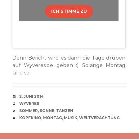
ICH STIMME ZU
Denn Bericht wird es dann die Tage drüben
auf Wyveres.de geben :) Solange Montag
und so.
VERABREDUNG
2. JUNI 2014
VERFASSER
WYVERES
SCHLAGWÖRTER
SOMMER
,
SONNE
,
TANZEN
CATEGORIES
KOPFKINO
,
MONTAG
,
MUSIK
,
WELTVERACHTUNG