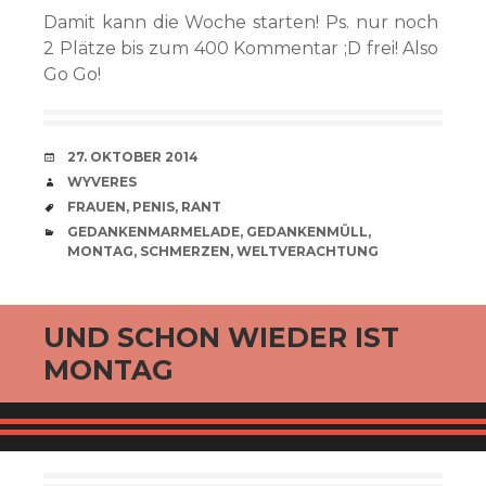
Damit kann die Woche starten! Ps. nur noch
2 Plätze bis zum 400 Kommentar ;D frei! Also
Go Go!
VERABREDUNG
27. OKTOBER 2014
VERFASSER
WYVERES
SCHLAGWÖRTER
FRAUEN
,
PENIS
,
RANT
CATEGORIES
GEDANKENMARMELADE
,
GEDANKENMÜLL
,
MONTAG
,
SCHMERZEN
,
WELTVERACHTUNG
UND SCHON WIEDER IST
MONTAG