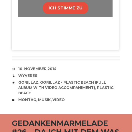
ICH STIMME ZU
VERABREDUNG
10. NOVEMBER 2014
VERFASSER
WYVERES
SCHLAGWÖRTER
GORILLAZ
,
GORILLAZ - PLASTIC BEACH (FULL
ALBUM WITH VIDEO ACCOMPANIMENT)
,
PLASTIC
BEACH
CATEGORIES
MONTAG
,
MUSIK
,
VIDEO
GEDANKENMARMELADE
#26 – DA ICH MIT DEM WAS