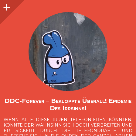
Seitenleiste
O
p
e
n
i
d
e
b
a
s
r
DDC-Forever – Bekloppte Überall! Epidemie
Des Irrsinns!
WENN ALLE DIESE IRREN TELEFONIEREN KÖNNTEN,
KÖNNTE DER WAHNSINN SICH DOCH VERBREITEN UND
ER SICKERT DURCH DIE TELEFONDRÄHTE UND
QUETSCHT SICH IN DIE OHREN DER GANZEN ARMEN