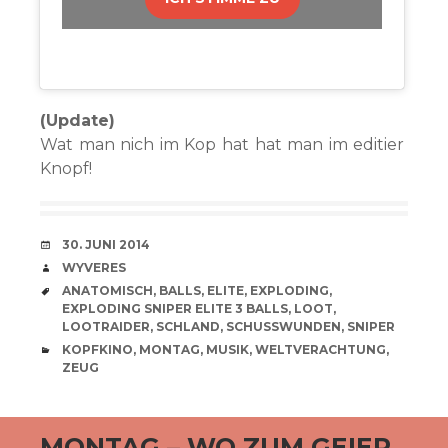
(Update)
Wat man nich im Kop hat hat man im editier
Knopf!
VERABREDUNG
30. JUNI 2014
VERFASSER
WYVERES
SCHLAGWÖRTER
ANATOMISCH
,
BALLS
,
ELITE
,
EXPLODING
,
EXPLODING SNIPER ELITE 3 BALLS
,
LOOT
,
LOOTRAIDER
,
SCHLAND
,
SCHUSSWUNDEN
,
SNIPER
CATEGORIES
KOPFKINO
,
MONTAG
,
MUSIK
,
WELTVERACHTUNG
,
ZEUG
MONTAG – WO ZUM GEIER