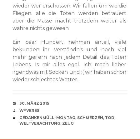
wieder wer erschossen. Wir fallen um wie die
Fliegen. alle die Toten werden betrauert
aber die Masse macht trotzdem weiter als
währe nichts gewesen
Ein paar Hundert nehmen anteil, viele
bekunden ihr Verständnis und noch viel
mehr geifern nach jedem Detail des Toten
Lebens. Is mir alles egal. Ich mach lieber
irgendwas mit Socken und :( wir haben schon
wieder schlechtes Wetter.
VERABREDUNG
30. MÄRZ 2015
VERFASSER
WYVERES
CATEGORIES
GEDANKENMÜLL
,
MONTAG
,
SCHMERZEN
,
TOD
,
WELTVERACHTUNG
,
ZEUG