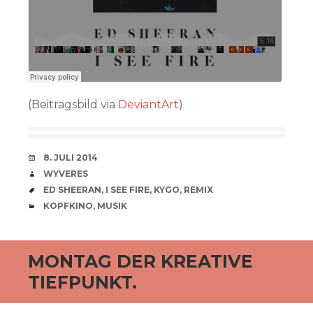
(Beitragsbild via
DeviantArt
)
VERABREDUNG
8. JULI 2014
VERFASSER
WYVERES
SCHLAGWÖRTER
ED SHEERAN
,
I SEE FIRE
,
KYGO
,
REMIX
CATEGORIES
KOPFKINO
,
MUSIK
MONTAG DER KREATIVE
TIEFPUNKT.