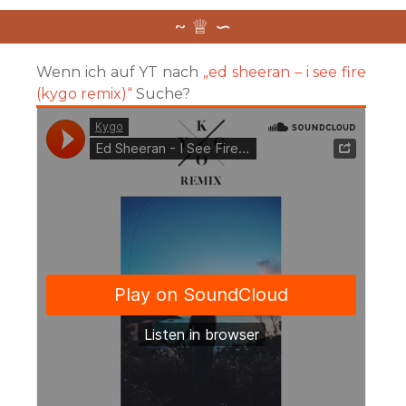
Wenn ich auf YT nach
„ed sheeran – i see fire
(kygo remix)“
Suche?