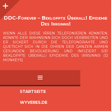
Seitenleiste
O
p
e
n
i
d
e
b
a
s
r
DDC-Forever – Bekloppte Überall! Epidemie
Des Irrsinns!
WENN ALLE DIESE IRREN TELEFONIEREN KÖNNTEN,
KÖNNTE DER WAHNSINN SICH DOCH VERBREITEN UND
ER SICKERT DURCH DIE TELEFONDRÄHTE UND
QUETSCHT SICH IN DIE OHREN DER GANZEN ARMEN
GESUNDEN BEVÖLKERUNG UND INFIZIERT SIE!
BEKLOPPTE ÜBERALL! EPIDEMIE DES IRRSINNS! (12
MONKEYS)
MENÜ
ZUM
STARTSEITE
INHALT
WYVERES.DE
SPRINGEN