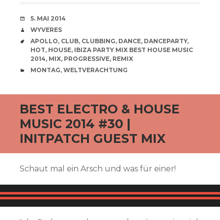
VERABREDUNG
5. MAI 2014
VERFASSER
WYVERES
SCHLAGWÖRTER
APOLLO
,
CLUB
,
CLUBBING
,
DANCE
,
DANCEPARTY
,
HOT
,
HOUSE
,
IBIZA PARTY MIX BEST HOUSE MUSIC
2014
,
MIX
,
PROGRESSIVE
,
REMIX
CATEGORIES
MONTAG
,
WELTVERACHTUNG
BEST ELECTRO & HOUSE
MUSIC 2014 #30 |
INITPATCH GUEST MIX
Schaut mal ein Arsch und was für einer!