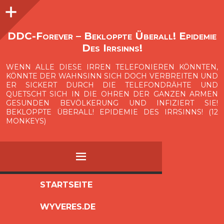
Seitenleiste
O
p
e
n
i
d
e
b
a
s
r
DDC-Forever – Bekloppte Überall! Epidemie
Des Irrsinns!
WENN ALLE DIESE IRREN TELEFONIEREN KÖNNTEN,
KÖNNTE DER WAHNSINN SICH DOCH VERBREITEN UND
ER SICKERT DURCH DIE TELEFONDRÄHTE UND
QUETSCHT SICH IN DIE OHREN DER GANZEN ARMEN
GESUNDEN BEVÖLKERUNG UND INFIZIERT SIE!
BEKLOPPTE ÜBERALL! EPIDEMIE DES IRRSINNS! (12
MONKEYS)
MENÜ
ZUM
STARTSEITE
INHALT
WYVERES.DE
SPRINGEN