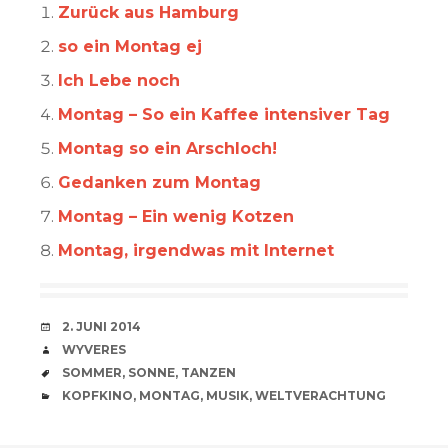
Zurück aus Hamburg
so ein Montag ej
Ich Lebe noch
Montag – So ein Kaffee intensiver Tag
Montag so ein Arschloch!
Gedanken zum Montag
Montag – Ein wenig Kotzen
Montag, irgendwas mit Internet
VERABREDUNG
2. JUNI 2014
VERFASSER
WYVERES
SCHLAGWÖRTER
SOMMER
,
SONNE
,
TANZEN
CATEGORIES
KOPFKINO
,
MONTAG
,
MUSIK
,
WELTVERACHTUNG