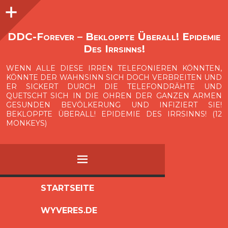
Seitenleiste
O
p
e
n
i
d
e
b
a
s
r
DDC-Forever – Bekloppte Überall! Epidemie
Des Irrsinns!
WENN ALLE DIESE IRREN TELEFONIEREN KÖNNTEN,
KÖNNTE DER WAHNSINN SICH DOCH VERBREITEN UND
ER SICKERT DURCH DIE TELEFONDRÄHTE UND
QUETSCHT SICH IN DIE OHREN DER GANZEN ARMEN
GESUNDEN BEVÖLKERUNG UND INFIZIERT SIE!
BEKLOPPTE ÜBERALL! EPIDEMIE DES IRRSINNS! (12
MONKEYS)
MENÜ
ZUM
STARTSEITE
INHALT
WYVERES.DE
SPRINGEN