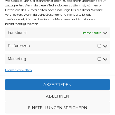
wie Cookies, um Geräteinformationen zu speichern und/oder darauf
zuzugreifen. Wenn du diesen Technologien zustimmst, können wir
Daten wie das Surfverhalten oder eindeutige IDs auf dieser Website
Montag Girl Smile
verarbeiten. Wenn du deine Zustimmung nicht erteilst oder
zurückziehst, können bestimmte Merkmale und Funktionen
beeinträchtigt werden.
Ansonsten der Montag verhält sich ein wenig
Funktional
Immer aktiv
Arschlochig. Und wenn ich genauer drüber
nachdenke ist er Generell ziemlich
Präferenzen
arschlochig!
Präfer
(Titelbild via
itsquotetastic
)
Marketing
Market
Dienste verwalten
VERABREDUNG
19. MAI 2014
VERFASSER
WYVERES
AKZEPTIEREN
SCHLAGWÖRTER
ALTERNATIVEN
,
ARSCHLOCH
,
DOKUMENTATION
,
DOKUMENTATION PLASTIK ÜBER ALLES –
ABLEHNEN
VERWENDUNG FOLGEN UND ALTERNATIVEN
,
ENERGIE
,
FOLGEN
,
KUNSTSTOFF
,
PLASTIC
,
PLASTIK
,
EINSTELLUNGEN SPEICHERN
VERGIFTUNG
,
VERWENDUNG
CATEGORIES
ARCHIV
,
MONTAG
,
WELTVERACHTUNG