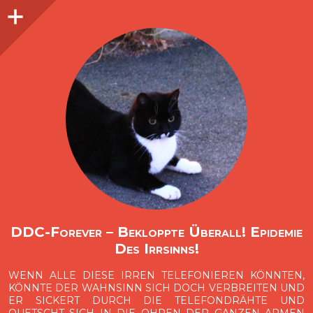
Seitenleiste
O
p
e
n
i
d
e
b
a
s
r
DDC-Forever – Bekloppte Überall! Epidemie
Des Irrsinns!
WENN ALLE DIESE IRREN TELEFONIEREN KÖNNTEN,
KÖNNTE DER WAHNSINN SICH DOCH VERBREITEN UND
ER SICKERT DURCH DIE TELEFONDRÄHTE UND