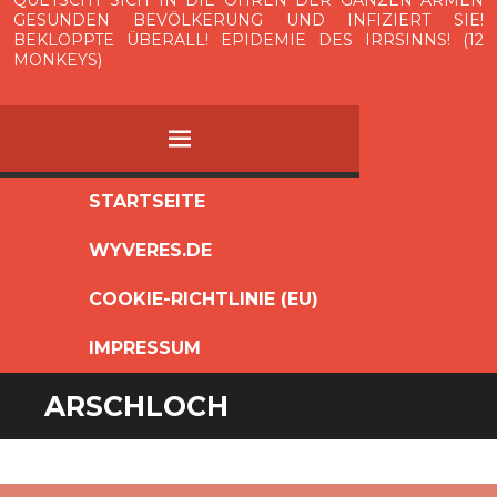
QUETSCHT SICH IN DIE OHREN DER GANZEN ARMEN
GESUNDEN BEVÖLKERUNG UND INFIZIERT SIE!
BEKLOPPTE ÜBERALL! EPIDEMIE DES IRRSINNS! (12
MONKEYS)
MENÜ
ZUM
STARTSEITE
INHALT
WYVERES.DE
SPRINGEN
COOKIE-RICHTLINIE (EU)
IMPRESSUM
ARSCHLOCH