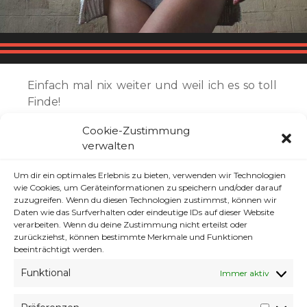
Einfach mal nix weiter und weil ich es so toll
Finde!
Cookie-Zustimmung
Gorillaz – Plastic Beach (Full Album with
verwalten
Video Accompaniment)
Um dir ein optimales Erlebnis zu bieten, verwenden wir Technologien
wie Cookies, um Geräteinformationen zu speichern und/oder darauf
zuzugreifen. Wenn du diesen Technologien zustimmst, können wir
Daten wie das Surfverhalten oder eindeutige IDs auf dieser Website
Klicke auf "Ich stimme zu", um Youtube zu
verarbeiten. Wenn du deine Zustimmung nicht erteilst oder
aktivieren
zurückziehst, können bestimmte Merkmale und Funktionen
Cookie-Richtlinie
beeinträchtigt werden.
Funktional
Immer aktiv
ICH STIMME ZU