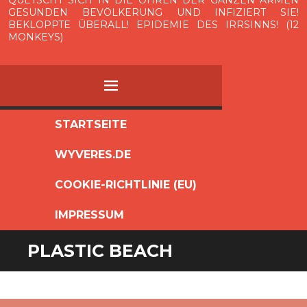
QUETSCHT SICH IN DIE OHREN DER GANZEN ARMEN
GESUNDEN BEVÖLKERUNG UND INFIZIERT SIE!
BEKLOPPTE ÜBERALL! EPIDEMIE DES IRRSINNS! (12
MONKEYS)
MENÜ
ZUM
STARTSEITE
INHALT
WYVERES.DE
SPRINGEN
COOKIE-RICHTLINIE (EU)
IMPRESSUM
PLASTIC BEACH