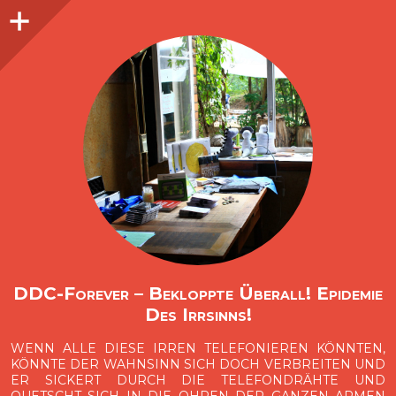
Seitenleiste
O
p
e
n
i
d
e
b
a
s
r
DDC-Forever – Bekloppte Überall! Epidemie
Des Irrsinns!
WENN ALLE DIESE IRREN TELEFONIEREN KÖNNTEN,
KÖNNTE DER WAHNSINN SICH DOCH VERBREITEN UND
ER SICKERT DURCH DIE TELEFONDRÄHTE UND