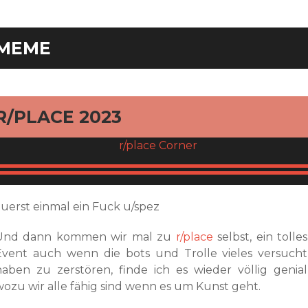
MEME
rd
R/PLACE 2023
zuerst einmal ein Fuck u/spez
Und dann kommen wir mal zu
r/place
selbst, ein tolles
Event auch wenn die bots und Trolle vieles versucht
haben zu zerstören, finde ich es wieder völlig genial
wozu wir alle fähig sind wenn es um Kunst geht.