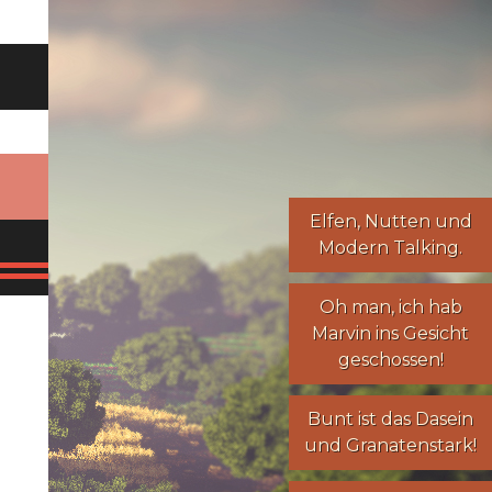
Elfen
,
Nutten
und
Modern Talking
.
Oh man, ich hab
Marvin ins Gesicht
geschossen!
Bunt ist das Dasein
und Granatenstark!