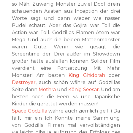
so Mäh. Zuwenig Monster zuviel Doof drein
schauenden Asiaten aus Inception der drei
Worte sagt und dann wieder wie nasser
Pudel schaut. Aber das Gojira! war Toll die
Action war Toll. Godzillas Flamen-Atem war
Mega. Und auch die beiden Mottenmonster
waren Gute. Wenn wie gesagt die
Screentime der Drei außer im Showdown
größer hätte ausfallen können. Solider Film
vverdient eine Fortsetzung Mit Mehr
Monster! Am besten
King Ghidorah
oder
Destroyer
, auch schön währe auf Godzillas
Seite dann
Mothra
und
König Seesar
. Und am
besten noch die Feen ^^ und Japanische
Kinder die gerettet werden müssen!
Space Godzilla
währe auch ziemlich geil :) Da
fällt mir ein Ich Könnte meine Sammlung
von Godzilla Filmen mal vervollständigen
vielleicht gibs ja aufgrund des Erfolges des