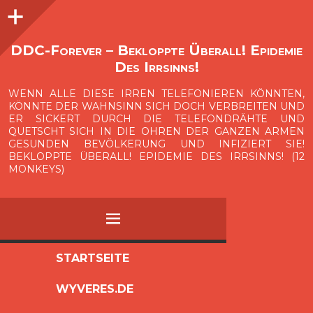
Seitenleiste
O
p
e
n
i
d
e
b
a
s
r
DDC-Forever – Bekloppte Überall! Epidemie
Des Irrsinns!
WENN ALLE DIESE IRREN TELEFONIEREN KÖNNTEN,
KÖNNTE DER WAHNSINN SICH DOCH VERBREITEN UND
ER SICKERT DURCH DIE TELEFONDRÄHTE UND
QUETSCHT SICH IN DIE OHREN DER GANZEN ARMEN
GESUNDEN BEVÖLKERUNG UND INFIZIERT SIE!
BEKLOPPTE ÜBERALL! EPIDEMIE DES IRRSINNS! (12
MONKEYS)
MENÜ
ZUM
STARTSEITE
INHALT
WYVERES.DE
SPRINGEN