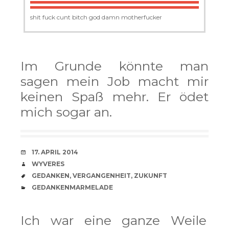
shit fuck cunt bitch god damn motherfucker
Im Grunde könnte man
sagen mein Job macht mir
keinen Spaß mehr. Er ödet
mich sogar an.
VERABREDUNG
17. APRIL 2014
VERFASSER
WYVERES
SCHLAGWÖRTER
GEDANKEN
,
VERGANGENHEIT
,
ZUKUNFT
CATEGORIES
GEDANKENMARMELADE
Ich war eine ganze Weile