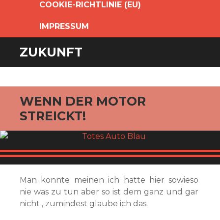
COOKIE-RICHTLINIE (EU)
IMPRESSUM
ZUKUNFT
WENN DER MOTOR
STREICKT!
Man könnte meinen ich hätte hier sowieso
nie was zu tun aber so ist dem ganz und gar
nicht , zumindest glaube ich das.