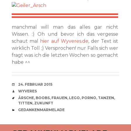
manchmal will man das alles gar nicht
Wissen. :) Oh und bevor ich das vergesse
schaut mal
hier auf Wyveres.de
, der Text ist
wirklich Toll ;) Versprochen! nur Falls sich wer
fragt was ich die letzten Wochen so gemacht
habe ^^
VERABREDUNG
24. FEBRUAR 2015
VERFASSER
WYVERES
SCHLAGWÖRTER
ÄRSCHE
,
BOOBS
,
FRAUEN
,
LEGO
,
PORNO
,
TANZEN
,
TITTEN
,
ZUKUNFT
CATEGORIES
GEDANKENMARMELADE