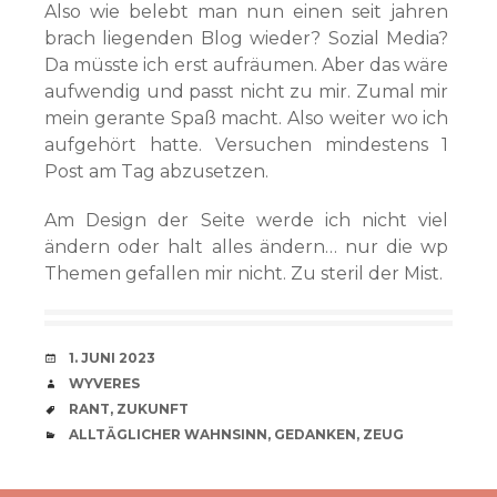
Also wie belebt man nun einen seit jahren
brach liegenden Blog wieder? Sozial Media?
Da müsste ich erst aufräumen. Aber das wäre
aufwendig und passt nicht zu mir. Zumal mir
mein gerante Spaß macht. Also weiter wo ich
aufgehört hatte. Versuchen mindestens 1
Post am Tag abzusetzen.
Am Design der Seite werde ich nicht viel
ändern oder halt alles ändern… nur die wp
Themen gefallen mir nicht. Zu steril der Mist.
VERABREDUNG
1. JUNI 2023
VERFASSER
WYVERES
SCHLAGWÖRTER
RANT
,
ZUKUNFT
CATEGORIES
ALLTÄGLICHER WAHNSINN
,
GEDANKEN
,
ZEUG