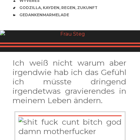
VERFASSER
WYVERES
SCHLAGWÖRTER
GODZILLA
,
KAYDEN
,
REGEN
,
ZUKUNFT
CATEGORIES
GEDANKENMARMELADE
Ich weiß nicht warum aber
irgendwie hab ich das Gefühl
ich müsste dringend
irgendetwas gravierendes in
meinem Leben ändern.