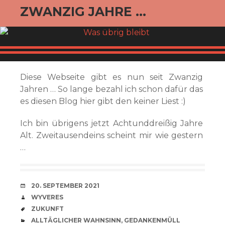
ZWANZIG JAHRE …
Diese Webseite gibt es nun seit Zwanzig
Jahren … So lange bezahl ich schon dafür das
es diesen Blog hier gibt den keiner Liest :)
Ich bin übrigens jetzt Achtunddreißig Jahre
Alt. Zweitausendeins scheint mir wie gestern
…
VERABREDUNG
20. SEPTEMBER 2021
VERFASSER
WYVERES
SCHLAGWÖRTER
ZUKUNFT
CATEGORIES
ALLTÄGLICHER WAHNSINN
,
GEDANKENMÜLL