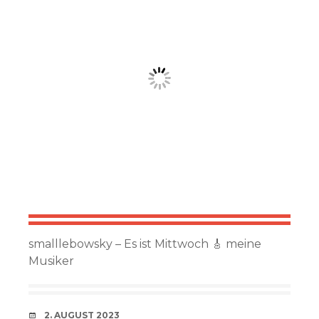
smalllebowsky – Es ist Mittwoch 🎸 meine
Musiker
VERABREDUNG
2. AUGUST 2023