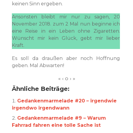
keinen Sinn ergeben.
Ansonsten bleibt mir nur zu sagen, 20
November 2018. zum 2 Mal nun beginne ich
eine Reise in ein Leben ohne Zigaretten.
Wünscht mir kein Glück, gebt mir lieber
Kraft.
Es soll da draußen aber noch Hoffnung
geben. Mal Abwarten!
Ähnliche Beiträge:
Gedankenmarmelade #20 – irgendwie
irgendwo irgendwann
Gedankenmarmelade #9 – Warum
Fahrrad fahren eine tolle Sache ist