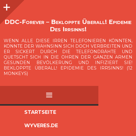
Seitenleiste
O
p
e
n
i
d
e
b
a
s
r
DDC-Forever – Bekloppte Überall! Epidemie
Des Irrsinns!
WENN ALLE DIESE IRREN TELEFONIEREN KÖNNTEN,
KÖNNTE DER WAHNSINN SICH DOCH VERBREITEN UND
ER SICKERT DURCH DIE TELEFONDRÄHTE UND
QUETSCHT SICH IN DIE OHREN DER GANZEN ARMEN
GESUNDEN BEVÖLKERUNG UND INFIZIERT SIE!
BEKLOPPTE ÜBERALL! EPIDEMIE DES IRRSINNS! (12
MONKEYS)
MENÜ
ZUM
STARTSEITE
INHALT
WYVERES.DE
SPRINGEN