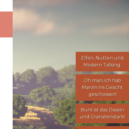
Elfen
,
Nutten
und
Modern Talking
.
Oh man, ich hab
Marvin ins Gesicht
geschossen!
Bunt ist das Dasein
und Granatenstark!