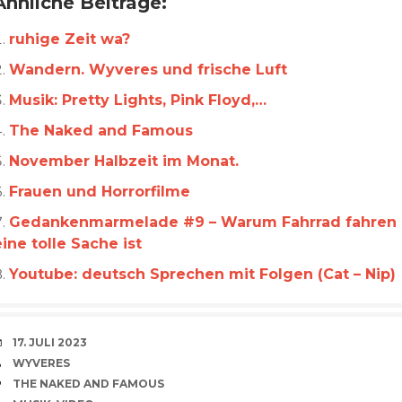
Ähnliche Beiträge:
ruhige Zeit wa?
Wandern. Wyveres und frische Luft
Musik: Pretty Lights, Pink Floyd,…
The Naked and Famous
November Halbzeit im Monat.
Frauen und Horrorfilme
Gedankenmarmelade #9 – Warum Fahrrad fahren
eine tolle Sache ist
Youtube: deutsch Sprechen mit Folgen (Cat – Nip)
VERABREDUNG
17. JULI 2023
VERFASSER
WYVERES
SCHLAGWÖRTER
THE NAKED AND FAMOUS