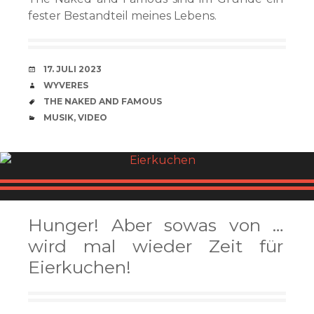
fester Bestandteil meines Lebens.
VERABREDUNG
17. JULI 2023
VERFASSER
WYVERES
SCHLAGWÖRTER
THE NAKED AND FAMOUS
CATEGORIES
MUSIK
,
VIDEO
Hunger! Aber sowas von …
wird mal wieder Zeit für
Eierkuchen!