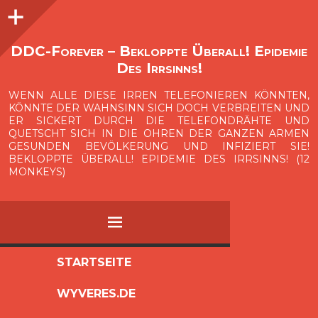
Seitenleiste
O
p
e
n
i
d
e
b
a
s
r
DDC-Forever – Bekloppte Überall! Epidemie
Des Irrsinns!
WENN ALLE DIESE IRREN TELEFONIEREN KÖNNTEN,
KÖNNTE DER WAHNSINN SICH DOCH VERBREITEN UND
ER SICKERT DURCH DIE TELEFONDRÄHTE UND
QUETSCHT SICH IN DIE OHREN DER GANZEN ARMEN
GESUNDEN BEVÖLKERUNG UND INFIZIERT SIE!
BEKLOPPTE ÜBERALL! EPIDEMIE DES IRRSINNS! (12
MONKEYS)
MENÜ
ZUM
STARTSEITE
INHALT
WYVERES.DE
SPRINGEN