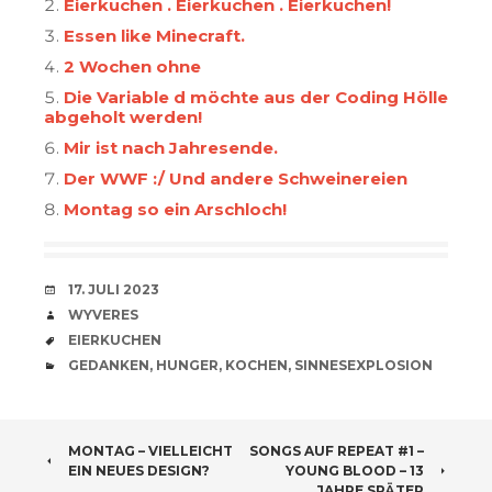
Eierkuchen . Eierkuchen . Eierkuchen!
Essen like Minecraft.
2 Wochen ohne
Die Variable d möchte aus der Coding Hölle
abgeholt werden!
Mir ist nach Jahresende.
Der WWF :/ Und andere Schweinereien
Montag so ein Arschloch!
VERABREDUNG
17. JULI 2023
VERFASSER
WYVERES
SCHLAGWÖRTER
EIERKUCHEN
CATEGORIES
GEDANKEN
,
HUNGER
,
KOCHEN
,
SINNESEXPLOSION
BEITRAGSNAVIGATION
MONTAG – VIELLEICHT
SONGS AUF REPEAT #1 –
EIN NEUES DESIGN?
YOUNG BLOOD – 13
JAHRE SPÄTER