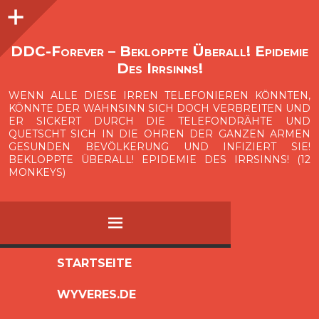
Seitenleiste
O
p
e
n
i
d
e
b
a
s
r
DDC-Forever – Bekloppte Überall! Epidemie
Des Irrsinns!
WENN ALLE DIESE IRREN TELEFONIEREN KÖNNTEN,
KÖNNTE DER WAHNSINN SICH DOCH VERBREITEN UND
ER SICKERT DURCH DIE TELEFONDRÄHTE UND
QUETSCHT SICH IN DIE OHREN DER GANZEN ARMEN
GESUNDEN BEVÖLKERUNG UND INFIZIERT SIE!
BEKLOPPTE ÜBERALL! EPIDEMIE DES IRRSINNS! (12
MONKEYS)
MENÜ
ZUM
STARTSEITE
INHALT
WYVERES.DE
SPRINGEN