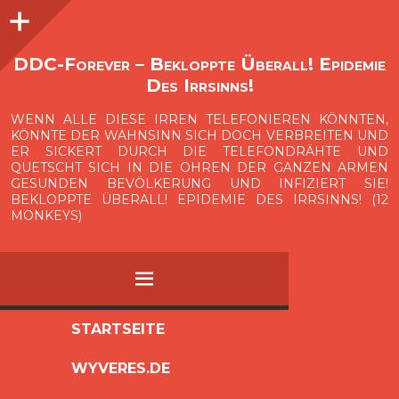
Seitenleiste
O
p
e
n
i
d
e
b
a
s
r
DDC-Forever – Bekloppte Überall! Epidemie
Des Irrsinns!
WENN ALLE DIESE IRREN TELEFONIEREN KÖNNTEN,
KÖNNTE DER WAHNSINN SICH DOCH VERBREITEN UND
ER SICKERT DURCH DIE TELEFONDRÄHTE UND
QUETSCHT SICH IN DIE OHREN DER GANZEN ARMEN
GESUNDEN BEVÖLKERUNG UND INFIZIERT SIE!
BEKLOPPTE ÜBERALL! EPIDEMIE DES IRRSINNS! (12
MONKEYS)
MENÜ
ZUM
STARTSEITE
INHALT
WYVERES.DE
SPRINGEN