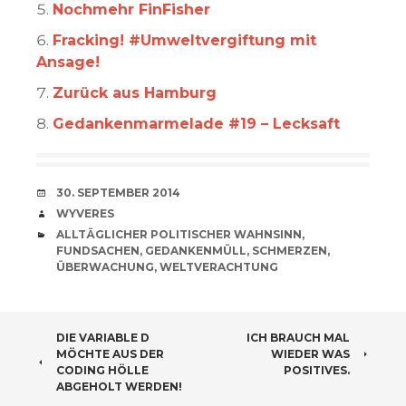
Nochmehr FinFisher
Fracking! #Umweltvergiftung mit
Ansage!
Zurück aus Hamburg
Gedankenmarmelade #19 – Lecksaft
VERABREDUNG
30. SEPTEMBER 2014
VERFASSER
WYVERES
CATEGORIES
ALLTÄGLICHER POLITISCHER WAHNSINN
,
FUNDSACHEN
,
GEDANKENMÜLL
,
SCHMERZEN
,
ÜBERWACHUNG
,
WELTVERACHTUNG
BEITRAGSNAVIGATION
DIE VARIABLE D
ICH BRAUCH MAL
MÖCHTE AUS DER
WIEDER WAS
CODING HÖLLE
POSITIVES.
ABGEHOLT WERDEN!