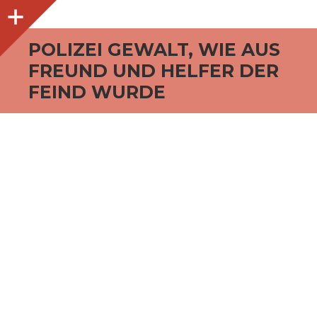
O
p
e
n
i
d
e
b
a
s
r
POLIZEI GEWALT, WIE AUS
FREUND UND HELFER DER
FEIND WURDE