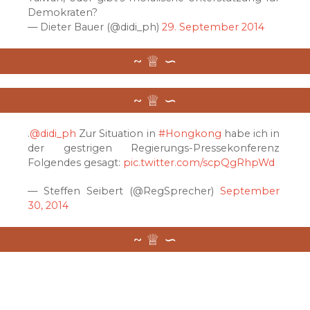
Demokraten?
— Dieter Bauer (@didi_ph)
29. September 2014
.
@didi_ph
Zur Situation in
#Hongkong
habe ich in
der gestrigen Regierungs-Pressekonferenz
Folgendes gesagt:
pic.twitter.com/scpQgRhpWd
— Steffen Seibert (@RegSprecher)
September
30, 2014