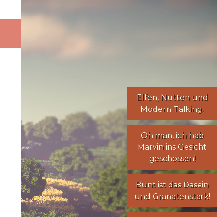
Elfen
,
Nutten
und
Modern Talking
.
Oh man, ich hab
Marvin ins Gesicht
geschossen!
Bunt ist das Dasein
und Granatenstark!