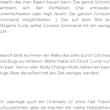
Fesseln, das man Basen bauen kann. Das ganze Schrott
sammeln, sich den Perfekten Char entweder
zurechtcheaten oder legit leveln. Die ganzen Console
Command möglichkeiten. ;) Das auf dem Bild ist
Übrigens Curie, selbst Console Command mit ein wenig
SLM.
edoch birkt es immer ein Risiko das alles durch Glitches
und Bugs zu verlieren. Bisher hatte ich Glück ;) und nur
ein paar Textur oder Body Change Mods hatten ein paar
Bugs. Aber die sollten mit der Zeit weniger werden.
Ich überlege auch ein Cinematic LP ohne Fast Travel
aufzuzeichnen, aber da machen mir meine Festplatten