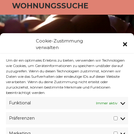
WOHNUNGSSUCHE
Cookie-Zustimmung
verwalten
Um dir ein optimales Erlebnis zu bieten, verwenden wir Technologien
wie Cookies, um Geräteinformationen zu speichern und/oder darauf
zuzugreifen. Wenn du diesen Technologien zustimmst, können wir
Daten wie das Surfverhalten oder eindeutige IDs auf dieser Website
verarbeiten. Wenn du deine Zustimmung nicht erteilst oder
zurückziehst, können bestimmte Merkmale und Funktionen
beeinträchtigt werden.
Funktional
Immer aktiv
läuft.
Präferenzen
Präfer
Was? Läuft halt. Außerdem hab ich
Schulterschmerzen, so ganz miese von der
Marketing