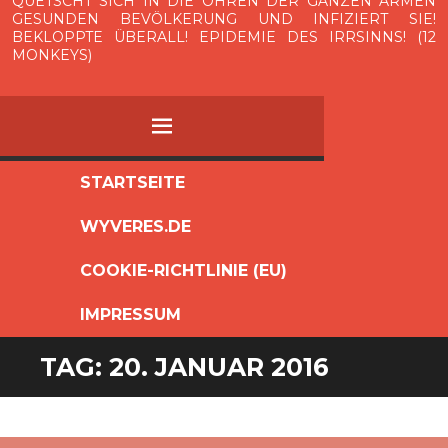
QUETSCHT SICH IN DIE OHREN DER GANZEN ARMEN
GESUNDEN BEVÖLKERUNG UND INFIZIERT SIE!
BEKLOPPTE ÜBERALL! EPIDEMIE DES IRRSINNS! (12
MONKEYS)
MENÜ
ZUM
STARTSEITE
INHALT
WYVERES.DE
SPRINGEN
COOKIE-RICHTLINIE (EU)
IMPRESSUM
TAG:
20. JANUAR 2016