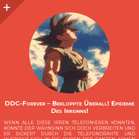
Seitenleiste
O
p
e
n
i
d
e
b
a
s
r
DDC-Forever – Bekloppte Überall! Epidemie
Des Irrsinns!
WENN ALLE DIESE IRREN TELEFONIEREN KÖNNTEN,
KÖNNTE DER WAHNSINN SICH DOCH VERBREITEN UND
ER SICKERT DURCH DIE TELEFONDRÄHTE UND