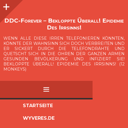
Seitenleiste
O
p
e
n
i
d
e
b
a
s
r
DDC-Forever – Bekloppte Überall! Epidemie
Des Irrsinns!
WENN ALLE DIESE IRREN TELEFONIEREN KÖNNTEN,
KÖNNTE DER WAHNSINN SICH DOCH VERBREITEN UND
ER SICKERT DURCH DIE TELEFONDRÄHTE UND
QUETSCHT SICH IN DIE OHREN DER GANZEN ARMEN
GESUNDEN BEVÖLKERUNG UND INFIZIERT SIE!
BEKLOPPTE ÜBERALL! EPIDEMIE DES IRRSINNS! (12
MONKEYS)
MENÜ
ZUM
STARTSEITE
INHALT
WYVERES.DE
SPRINGEN