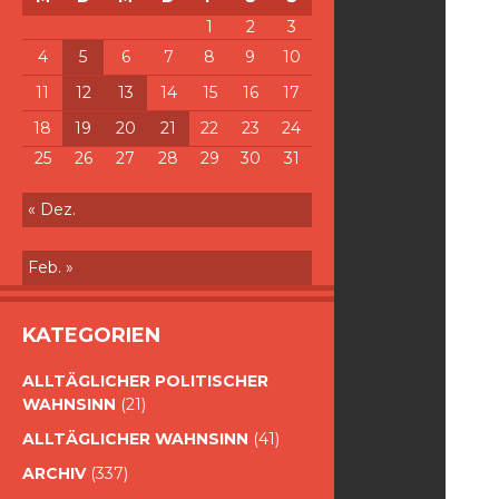
1
2
3
4
5
6
7
8
9
10
11
12
13
14
15
16
17
18
19
20
21
22
23
24
25
26
27
28
29
30
31
« Dez.
Feb. »
KATEGORIEN
ALLTÄGLICHER POLITISCHER
WAHNSINN
(21)
ALLTÄGLICHER WAHNSINN
(41)
ARCHIV
(337)