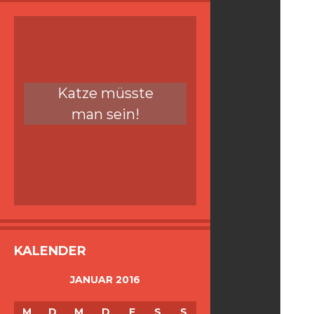
Katze müsste
man sein!
KALENDER
JANUAR 2016
M
D
M
D
F
S
S