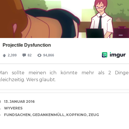
Man sollte meinen ich könnte mehr als 2 Dinge
leichzeitig. Wers glaubt.
VERABREDUNG
13. JANUAR 2016
VERFASSER
WYVERES
CATEGORIES
FUNDSACHEN
,
GEDANKENMÜLL
,
KOPFKINO
,
ZEUG