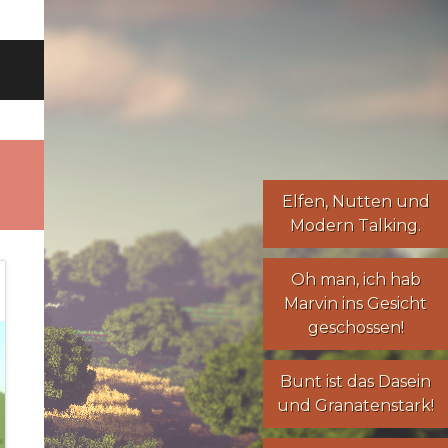
Elfen
,
Nutten
und
Modern Talking
.
Oh man, ich hab
Marvin ins Gesicht
geschossen!
Bunt ist das Dasein
und Granatenstark!