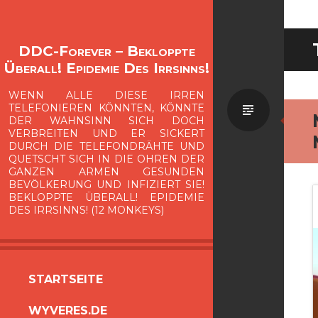
DDC-Forever – Bekloppte
Überall! Epidemie Des Irrsinns!
WENN ALLE DIESE IRREN
Standa
TELEFONIEREN KÖNNTEN, KÖNNTE
DER WAHNSINN SICH DOCH
VERBREITEN UND ER SICKERT
DURCH DIE TELEFONDRÄHTE UND
QUETSCHT SICH IN DIE OHREN DER
GANZEN ARMEN GESUNDEN
BEVÖLKERUNG UND INFIZIERT SIE!
BEKLOPPTE ÜBERALL! EPIDEMIE
DES IRRSINNS! (12 MONKEYS)
ZUM
STARTSEITE
INHALT
WYVERES.DE
SPRINGEN