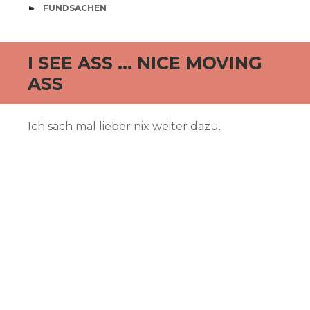
CATEGORIES
FUNDSACHEN
I SEE ASS … NICE MOVING
ASS
Ich sach mal lieber nix weiter dazu.