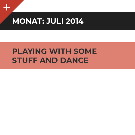
O
p
e
n
i
d
e
b
a
s
r
MONAT:
JULI 2014
PLAYING WITH SOME
STUFF AND DANCE