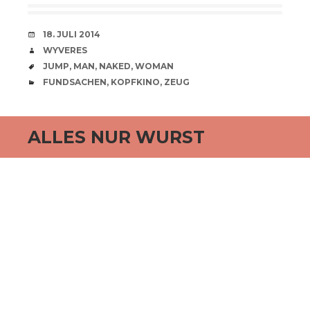
VERABREDUNG
18. JULI 2014
VERFASSER
WYVERES
SCHLAGWÖRTER
JUMP
,
MAN
,
NAKED
,
WOMAN
CATEGORIES
FUNDSACHEN
,
KOPFKINO
,
ZEUG
ALLES NUR WURST