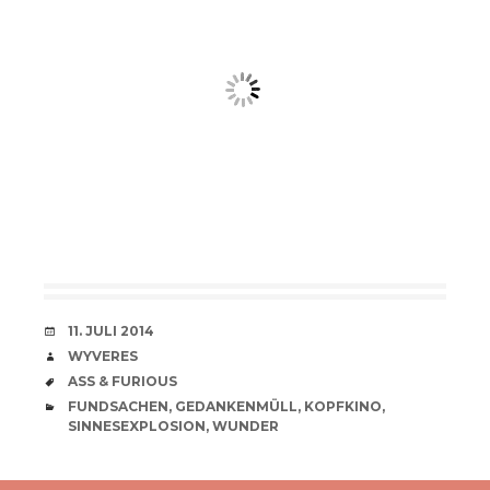
VERABREDUNG
11. JULI 2014
VERFASSER
WYVERES
SCHLAGWÖRTER
ASS & FURIOUS
CATEGORIES
FUNDSACHEN
,
GEDANKENMÜLL
,
KOPFKINO
,
SINNESEXPLOSION
,
WUNDER