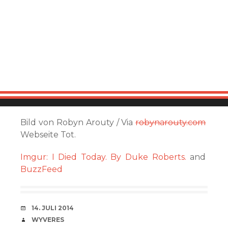
Bild von Robyn Arouty / Via
robynarouty.com
Webseite Tot.
Imgur: I Died Today. By Duke Roberts.
and
BuzzFeed
VERABREDUNG
14. JULI 2014
VERFASSER
WYVERES