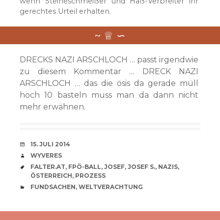
wenn Steineschmeißer und Haß-Verbreiter ihr
gerechtes Urteil erhalten.
DRECKS NAZI ARSCHLOCH … passt irgendwie
zu diesem Kommentar … DRECK NAZI
ARSCHLOCH … das die ösis da gerade müll
hoch 10 basteln muss man da dann nicht
mehr erwähnen.
VERABREDUNG
15. JULI 2014
VERFASSER
WYVERES
SCHLAGWÖRTER
FALTER.AT
,
FPÖ-BALL
,
JOSEF
,
JOSEF S.
,
NAZIS
,
ÖSTERREICH
,
PROZESS
CATEGORIES
FUNDSACHEN
,
WELTVERACHTUNG