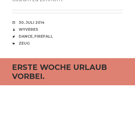
VERABREDUNG
30. JULI 2014
VERFASSER
WYVERES
SCHLAGWÖRTER
DANCE
,
FIREFALL
CATEGORIES
ZEUG
ERSTE WOCHE URLAUB
VORBEI.