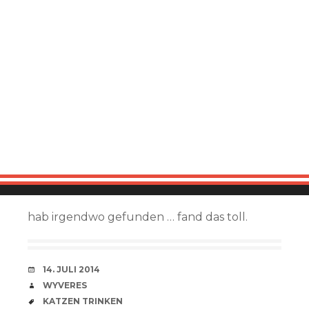
hab irgendwo gefunden … fand das toll.
VERABREDUNG
14. JULI 2014
VERFASSER
WYVERES
SCHLAGWÖRTER
KATZEN TRINKEN