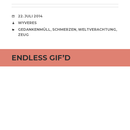
VERABREDUNG
22. JULI 2014
VERFASSER
WYVERES
CATEGORIES
GEDANKENMÜLL
,
SCHMERZEN
,
WELTVERACHTUNG
,
ZEUG
ENDLESS GIF’D