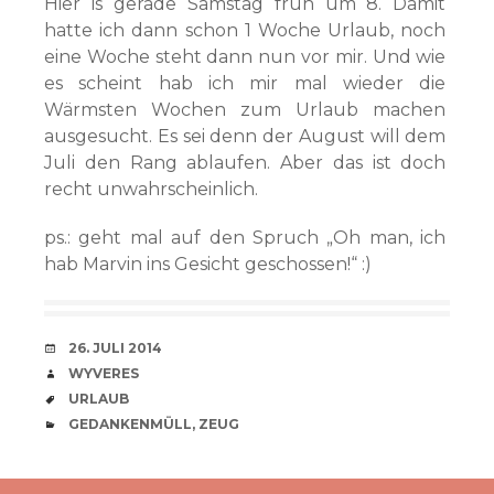
Hier is gerade Samstag früh um 8. Damit
hatte ich dann schon 1 Woche Urlaub, noch
eine Woche steht dann nun vor mir. Und wie
es scheint hab ich mir mal wieder die
Wärmsten Wochen zum Urlaub machen
ausgesucht. Es sei denn der August will dem
Juli den Rang ablaufen. Aber das ist doch
recht unwahrscheinlich.
ps.: geht mal auf den Spruch „Oh man, ich
hab Marvin ins Gesicht geschossen!“ :)
VERABREDUNG
26. JULI 2014
VERFASSER
WYVERES
SCHLAGWÖRTER
URLAUB
CATEGORIES
GEDANKENMÜLL
,
ZEUG