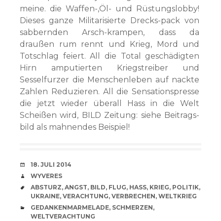
meine. die Waffen-,Öl- und Rüstungslobby!
Dieses ganze Militarisierte Drecks-pack von
sabbernden Arsch-krampen, dass da
draußen rum rennt und Krieg, Mord und
Totschlag feiert. All die Total geschädigten
Hirn amputierten Kriegstreiber und
Sesselfurzer die Menschenleben auf nackte
Zahlen Reduzieren. All die Sensationspresse
die jetzt wieder überall Hass in die Welt
Scheißen wird, BILD Zeitung: siehe Beitrags-
bild als mahnendes Beispiel!
VERABREDUNG
18. JULI 2014
VERFASSER
WYVERES
SCHLAGWÖRTER
ABSTURZ
,
ANGST
,
BILD
,
FLUG
,
HASS
,
KRIEG
,
POLITIK
,
UKRAINE
,
VERACHTUNG
,
VERBRECHEN
,
WELTKRIEG
CATEGORIES
GEDANKENMARMELADE
,
SCHMERZEN
,
WELTVERACHTUNG