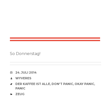
So Donnerstag!
VERABREDUNG
24. JULI 2014
VERFASSER
WYVERES
SCHLAGWÖRTER
DER KAFFEE IST ALLE
,
DON'T PANIC
,
OKAY PANIC
,
PANIC
CATEGORIES
ZEUG