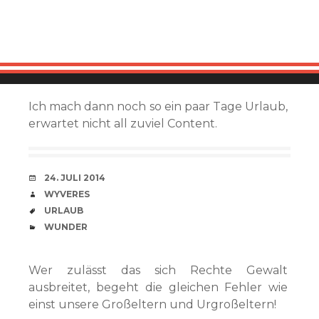
Ich mach dann noch so ein paar Tage Urlaub,
erwartet nicht all zuviel Content.
VERABREDUNG
24. JULI 2014
VERFASSER
WYVERES
SCHLAGWÖRTER
URLAUB
CATEGORIES
WUNDER
Wer zulässt das sich Rechte Gewalt
ausbreitet, begeht die gleichen Fehler wie
einst unsere Großeltern und Urgroßeltern!