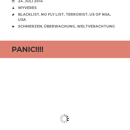
VERABREDUNG
24. JULI 2014
VERFASSER
WYVERES
SCHLAGWÖRTER
BLACKLIST
,
NO FLY LIST
,
TERRORIST
,
US OF NSA
,
USA
CATEGORIES
SCHMERZEN
,
ÜBERWACHUNG
,
WELTVERACHTUNG
PANIC!!!!