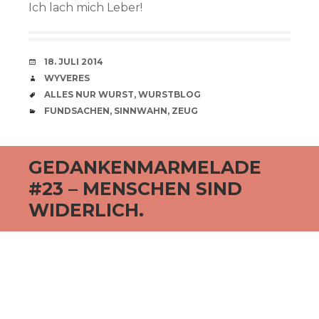
Ich lach mich Leber!
VERABREDUNG
18. JULI 2014
VERFASSER
WYVERES
SCHLAGWÖRTER
ALLES NUR WURST
,
WURSTBLOG
CATEGORIES
FUNDSACHEN
,
SINNWAHN
,
ZEUG
GEDANKENMARMELADE
#23 – MENSCHEN SIND
WIDERLICH.