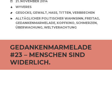
VERABREDUNG
21. NOVEMBER 2014
VERFASSER
WYVERES
SCHLAGWÖRTER
GESOCKS
,
GEWALT
,
HASS
,
TITTEN
,
VERBRECHEN
CATEGORIES
ALLTÄGLICHER POLITISCHER WAHNSINN
,
FREITAG
,
GEDANKENMARMELADE
,
KOPFKINO
,
SCHMERZEN
,
ÜBERWACHUNG
,
WELTVERACHTUNG
GEDANKENMARMELADE
#23 – MENSCHEN SIND
WIDERLICH.