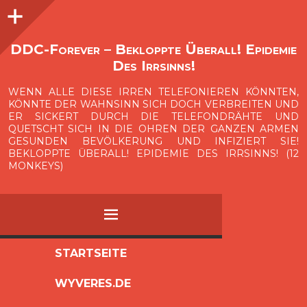
Seitenleiste
O
p
e
n
i
d
e
b
a
s
r
DDC-Forever – Bekloppte Überall! Epidemie
Des Irrsinns!
WENN ALLE DIESE IRREN TELEFONIEREN KÖNNTEN,
KÖNNTE DER WAHNSINN SICH DOCH VERBREITEN UND
ER SICKERT DURCH DIE TELEFONDRÄHTE UND
QUETSCHT SICH IN DIE OHREN DER GANZEN ARMEN
GESUNDEN BEVÖLKERUNG UND INFIZIERT SIE!
BEKLOPPTE ÜBERALL! EPIDEMIE DES IRRSINNS! (12
MONKEYS)
MENÜ
ZUM
STARTSEITE
INHALT
WYVERES.DE
SPRINGEN