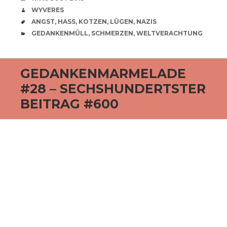
VERFASSER
WYVERES
SCHLAGWÖRTER
ANGST
,
HASS
,
KOTZEN
,
LÜGEN
,
NAZIS
CATEGORIES
GEDANKENMÜLL
,
SCHMERZEN
,
WELTVERACHTUNG
GEDANKENMARMELADE
#28 – SECHSHUNDERTSTER
BEITRAG #600