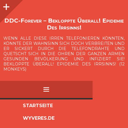
Seitenleiste
O
p
e
n
i
d
e
b
a
s
r
DDC-Forever – Bekloppte Überall! Epidemie
Des Irrsinns!
WENN ALLE DIESE IRREN TELEFONIEREN KÖNNTEN,
KÖNNTE DER WAHNSINN SICH DOCH VERBREITEN UND
ER SICKERT DURCH DIE TELEFONDRÄHTE UND
QUETSCHT SICH IN DIE OHREN DER GANZEN ARMEN
GESUNDEN BEVÖLKERUNG UND INFIZIERT SIE!
BEKLOPPTE ÜBERALL! EPIDEMIE DES IRRSINNS! (12
MONKEYS)
MENÜ
ZUM
STARTSEITE
INHALT
WYVERES.DE
SPRINGEN