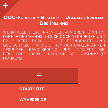
Seitenleiste
O
p
e
n
i
d
e
b
a
s
r
DDC-Forever – Bekloppte Überall! Epidemie
Des Irrsinns!
WENN ALLE DIESE IRREN TELEFONIEREN KÖNNTEN,
KÖNNTE DER WAHNSINN SICH DOCH VERBREITEN UND
ER SICKERT DURCH DIE TELEFONDRÄHTE UND
QUETSCHT SICH IN DIE OHREN DER GANZEN ARMEN
GESUNDEN BEVÖLKERUNG UND INFIZIERT SIE!
BEKLOPPTE ÜBERALL! EPIDEMIE DES IRRSINNS! (12
MONKEYS)
MENÜ
ZUM
STARTSEITE
INHALT
WYVERES.DE
SPRINGEN