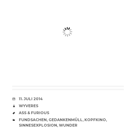
VERABREDUNG
11. JULI 2014
VERFASSER
WYVERES
SCHLAGWÖRTER
ASS & FURIOUS
CATEGORIES
FUNDSACHEN
,
GEDANKENMÜLL
,
KOPFKINO
,
SINNESEXPLOSION
,
WUNDER