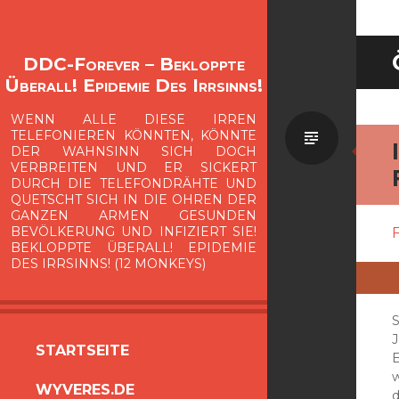
DDC-Forever – Bekloppte
Überall! Epidemie Des Irrsinns!
WENN ALLE DIESE IRREN
Standa
TELEFONIEREN KÖNNTEN, KÖNNTE
DER WAHNSINN SICH DOCH
VERBREITEN UND ER SICKERT
DURCH DIE TELEFONDRÄHTE UND
QUETSCHT SICH IN DIE OHREN DER
GANZEN ARMEN GESUNDEN
BEVÖLKERUNG UND INFIZIERT SIE!
F
BEKLOPPTE ÜBERALL! EPIDEMIE
DES IRRSINNS! (12 MONKEYS)
S
ZUM
STARTSEITE
E
INHALT
WYVERES.DE
SPRINGEN
d