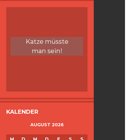
Katze müsste
man sein!
KALENDER
AUGUST 2026
M
D
M
D
F
S
S