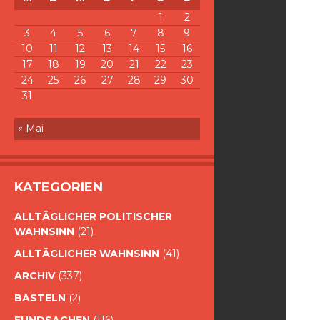
1
2
3
4
5
6
7
8
9
10
11
12
13
14
15
16
17
18
19
20
21
22
23
24
25
26
27
28
29
30
31
« Mai
KATEGORIEN
ALLTÄGLICHER POLITISCHER
WAHNSINN
(21)
ALLTÄGLICHER WAHNSINN
(41)
ARCHIV
(337)
BASTELN
(2)