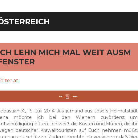
ÖSTERREICH
rd
ICH LEHN MICH MAL WEIT AUSM
FENSTER
alter.at
ebastian X., 15. Juli 2014: Als jemand aus Josefs Heimatstadt
Jena möchte ich bei den Wienern zuvörderst um
ntschuldigung bitten. Ich weiß die Kosten und Mühen, die ihr
wegen deutscher Krawalltouristen auf Euch nehmen müßt,
urchaus zu schätzen. Zudem möchte ich versichern, daß hier