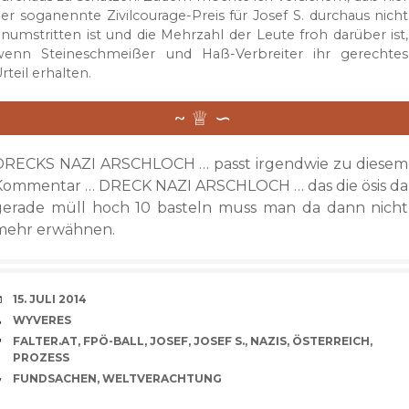
er soganennte Zivilcourage-Preis für Josef S. durchaus nicht
numstritten ist und die Mehrzahl der Leute froh darüber ist,
wenn Steineschmeißer und Haß-Verbreiter ihr gerechtes
rteil erhalten.
DRECKS NAZI ARSCHLOCH … passt irgendwie zu diesem
Kommentar … DRECK NAZI ARSCHLOCH … das die ösis da
gerade müll hoch 10 basteln muss man da dann nicht
mehr erwähnen.
VERABREDUNG
15. JULI 2014
VERFASSER
WYVERES
SCHLAGWÖRTER
FALTER.AT
,
FPÖ-BALL
,
JOSEF
,
JOSEF S.
,
NAZIS
,
ÖSTERREICH
,
PROZESS
CATEGORIES
FUNDSACHEN
,
WELTVERACHTUNG