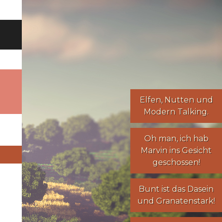
Elfen
,
Nutten
und
Modern Talking
.
Oh man, ich hab
Marvin ins Gesicht
geschossen!
Bunt ist das Dasein
und Granatenstark!