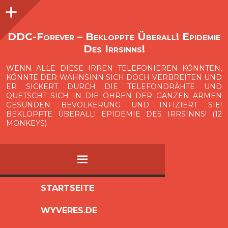
Seitenleiste
O
p
e
n
i
d
e
b
a
s
r
DDC-Forever – Bekloppte Überall! Epidemie
Des Irrsinns!
WENN ALLE DIESE IRREN TELEFONIEREN KÖNNTEN,
KÖNNTE DER WAHNSINN SICH DOCH VERBREITEN UND
ER SICKERT DURCH DIE TELEFONDRÄHTE UND
QUETSCHT SICH IN DIE OHREN DER GANZEN ARMEN
GESUNDEN BEVÖLKERUNG UND INFIZIERT SIE!
BEKLOPPTE ÜBERALL! EPIDEMIE DES IRRSINNS! (12
MONKEYS)
MENÜ
ZUM
STARTSEITE
INHALT
WYVERES.DE
SPRINGEN