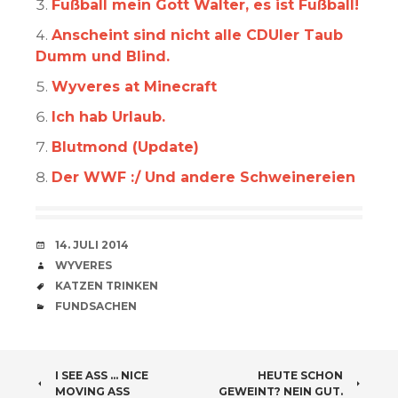
Fußball mein Gott Walter, es ist Fußball!
Anscheint sind nicht alle CDUler Taub
Dumm und Blind.
Wyveres at Minecraft
Ich hab Urlaub.
Blutmond (Update)
Der WWF :/ Und andere Schweinereien
VERABREDUNG
14. JULI 2014
VERFASSER
WYVERES
SCHLAGWÖRTER
KATZEN TRINKEN
CATEGORIES
FUNDSACHEN
BEITRAGSNAVIGATION
I SEE ASS … NICE
HEUTE SCHON
MOVING ASS
GEWEINT? NEIN GUT.