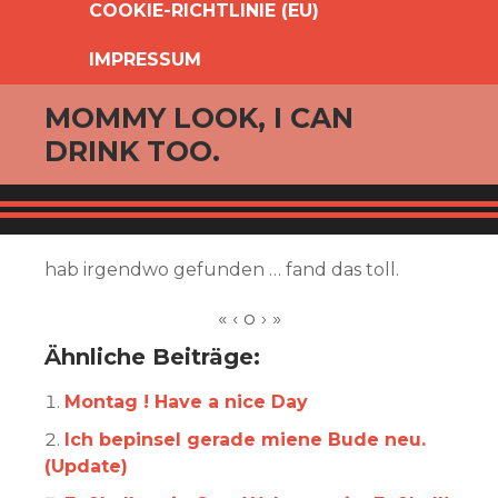
COOKIE-RICHTLINIE (EU)
IMPRESSUM
MOMMY LOOK, I CAN
DRINK TOO.
hab irgendwo gefunden … fand das toll.
Ähnliche Beiträge:
Montag ! Have a nice Day
Ich bepinsel gerade miene Bude neu.
(Update)