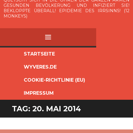
QUETSCHT SICH IN DIE OHREN DER GANZEN ARMEN
GESUNDEN BEVÖLKERUNG UND INFIZIERT SIE!
BEKLOPPTE ÜBERALL! EPIDEMIE DES IRRSINNS! (12
MONKEYS)
MENÜ
ZUM
STARTSEITE
INHALT
WYVERES.DE
SPRINGEN
COOKIE-RICHTLINIE (EU)
IMPRESSUM
TAG:
20. MAI 2014