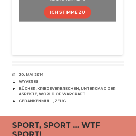
ICH STIMME ZU
VERABREDUNG
20. MAI 2014
VERFASSER
WYVERES
SCHLAGWÖRTER
BÜCHER
,
KRIEGSVERBRECHEN
,
UNTERGANG DER
ASPEKTE
,
WORLD OF WARCRAFT
CATEGORIES
GEDANKENMÜLL
,
ZEUG
SPORT, SPORT … WTF
SPORT!