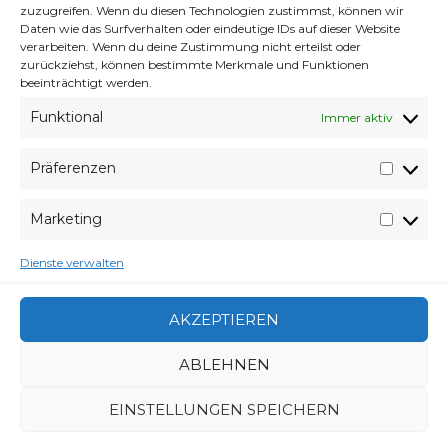
zuzugreifen. Wenn du diesen Technologien zustimmst, können wir
Daten wie das Surfverhalten oder eindeutige IDs auf dieser Website
verarbeiten. Wenn du deine Zustimmung nicht erteilst oder
zurückziehst, können bestimmte Merkmale und Funktionen
beeinträchtigt werden.
Funktional
Immer aktiv
Präferenzen
Präfer
Marketing
Market
Dienste verwalten
AKZEPTIEREN
VERABREDUNG
20. MAI 2014
VERFASSER
WYVERES
ABLEHNEN
SCHLAGWÖRTER
ARSCH
,
ÄRSCHE
,
BOOBS
,
FRAUEN
,
SPORT
,
TITTEN
,
WASSER
EINSTELLUNGEN SPEICHERN
CATEGORIES
FUNDSACHEN
,
GEDANKENMARMELADE
,
KOPFKINO
,
SINNESEXPLOSION
,
SINNWAHN