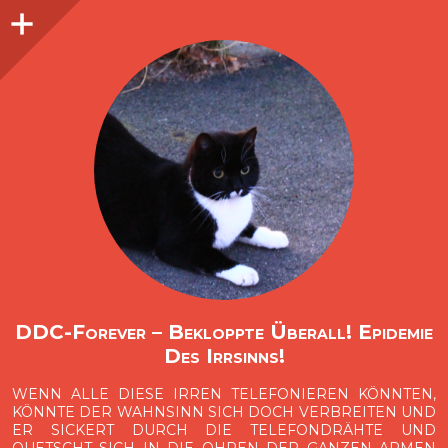
Seitenleiste
O
p
e
n
i
d
e
b
a
s
r
DDC-Forever – Bekloppte Überall! Epidemie
Des Irrsinns!
WENN ALLE DIESE IRREN TELEFONIEREN KÖNNTEN,
KÖNNTE DER WAHNSINN SICH DOCH VERBREITEN UND
ER SICKERT DURCH DIE TELEFONDRÄHTE UND