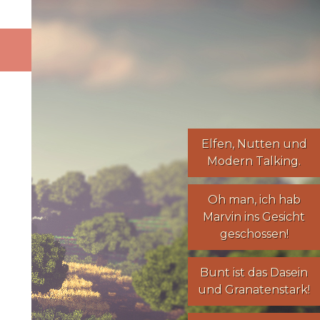
Elfen
,
Nutten
und
Modern Talking
.
Oh man, ich hab
Marvin ins Gesicht
geschossen!
Bunt ist das Dasein
und Granatenstark!