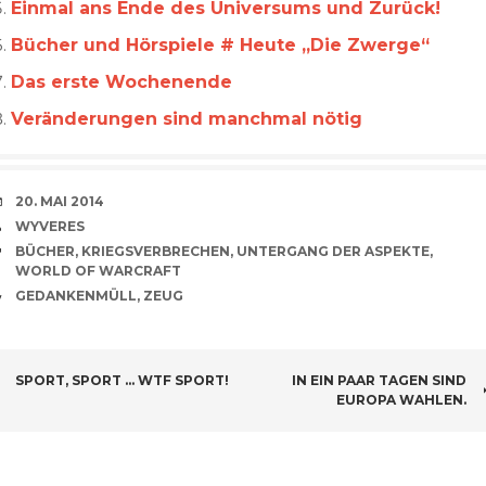
Einmal ans Ende des Universums und Zurück!
Bücher und Hörspiele # Heute „Die Zwerge“
Das erste Wochenende
Veränderungen sind manchmal nötig
VERABREDUNG
20. MAI 2014
VERFASSER
WYVERES
SCHLAGWÖRTER
BÜCHER
,
KRIEGSVERBRECHEN
,
UNTERGANG DER ASPEKTE
,
WORLD OF WARCRAFT
CATEGORIES
GEDANKENMÜLL
,
ZEUG
BEITRAGSNAVIGATION
SPORT, SPORT … WTF SPORT!
IN EIN PAAR TAGEN SIND
EUROPA WAHLEN.