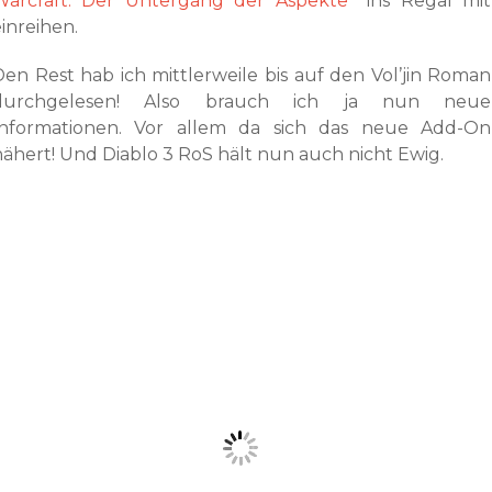
Warcraft: Der Untergang der Aspekte
ins Regal mit
inreihen.
Den Rest hab ich mittlerweile bis auf den Vol’jin Roman
durchgelesen! Also brauch ich ja nun neue
Informationen. Vor allem da sich das neue Add-On
nähert! Und Diablo 3 RoS hält nun auch nicht Ewig.