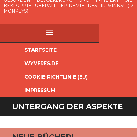
BEKLOPPTE ÜBERALL! EPIDEMIE DES IRRSINNS! (12
MONKEYS)
MENÜ
ZUM
STARTSEITE
INHALT
WYVERES.DE
SPRINGEN
COOKIE-RICHTLINIE (EU)
IMPRESSUM
UNTERGANG DER ASPEKTE
NEUE BÜCHER!