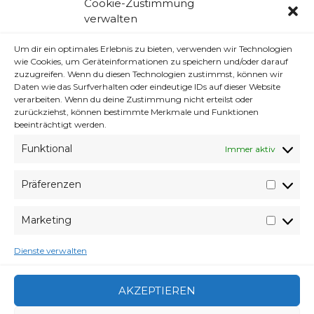
Cookie-Zustimmung
Dann mal abwarten und schauen wie Gut
verwalten
die Storys wirklich sind!
Um dir ein optimales Erlebnis zu bieten, verwenden wir Technologien
wie Cookies, um Geräteinformationen zu speichern und/oder darauf
zuzugreifen. Wenn du diesen Technologien zustimmst, können wir
Daten wie das Surfverhalten oder eindeutige IDs auf dieser Website
verarbeiten. Wenn du deine Zustimmung nicht erteilst oder
Klicke auf "Ich stimme zu", um Youtube zu
zurückziehst, können bestimmte Merkmale und Funktionen
aktivieren
beeinträchtigt werden.
Cookie-Richtlinie
Funktional
Immer aktiv
ICH STIMME ZU
Präferenzen
Präfer
Marketing
Market
Dienste verwalten
AKZEPTIEREN
VERABREDUNG
20. MAI 2014