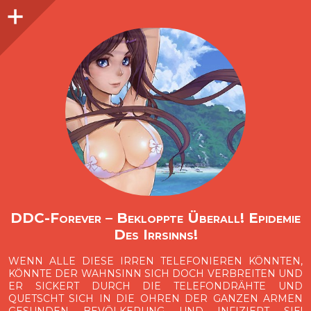
Seitenleiste
O
p
e
n
i
d
e
b
a
s
r
DDC-Forever – Bekloppte Überall! Epidemie
Des Irrsinns!
WENN ALLE DIESE IRREN TELEFONIEREN KÖNNTEN,
KÖNNTE DER WAHNSINN SICH DOCH VERBREITEN UND
ER SICKERT DURCH DIE TELEFONDRÄHTE UND
QUETSCHT SICH IN DIE OHREN DER GANZEN ARMEN
GESUNDEN BEVÖLKERUNG UND INFIZIERT SIE!